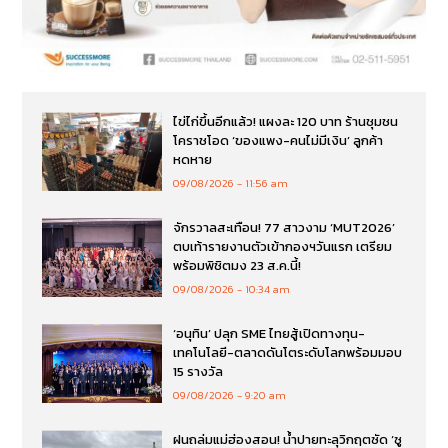
ไข่ไก่ขึ้นอีกแล้ว! แผงละ 120 บาท ร้านชุมชน
โคราชโอด ‘ของแพง-คนไม่มีเงิน’ ลูกค้า
หดหาย
09/08/2026
11:56 am
จักรวาลสะเทือน! 77 สาวงาม ‘MUT2026’
ตบเท้ารายงานตัวเข้ากองฯวันแรก เตรียม
พร้อมพิชิตมง 23 ส.ค.นี้!
09/08/2026
10:34 am
‘อนุทิน’ ปลุก SME ไทยสู้เปิดทางทุน-
เทคโนโลยี-ตลาดดันโตระดับโลกพร้อมมอบ
15 รางวัล
09/08/2026
9:20 am
ฝนถล่มแม่ฮ่องสอน! น้ำปายทะลุวิกฤตซัด ‘ซู