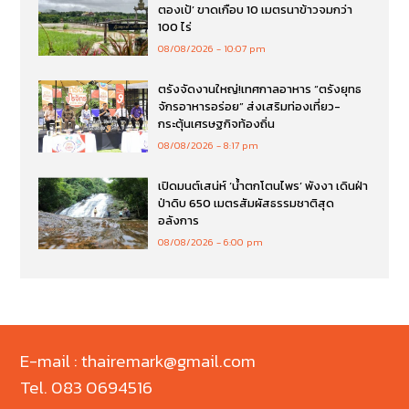
ตองเป้’ ขาดเกือบ 10 เมตรนาข้าวจมกว่า
100 ไร่
08/08/2026
10:07 pm
ตรังจัดงานใหญ่!เทศกาลอาหาร “ตรังยุทธ
จักรอาหารอร่อย” ส่งเสริมท่องเที่ยว-
กระตุ้นเศรษฐกิจท้องถิ่น
08/08/2026
8:17 pm
เปิดมนต์เสน่ห์ ‘น้ำตกโตนไพร’ พังงา เดินฝ่า
ป่าดิบ 650 เมตรสัมผัสธรรมชาติสุด
อลังการ
08/08/2026
6:00 pm
E-mail : thairemark@gmail.com
Tel. 083 0694516