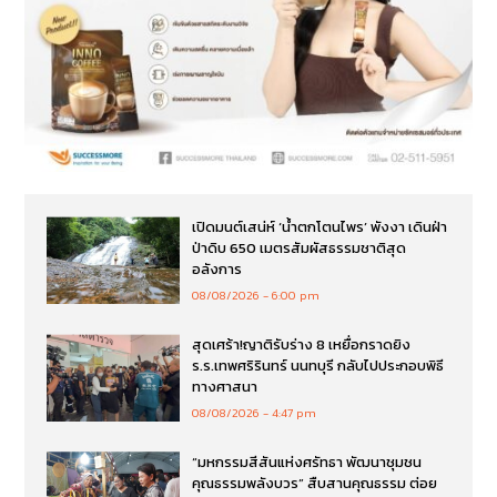
เปิดมนต์เสน่ห์ ‘น้ำตกโตนไพร’ พังงา เดินฝ่า
ป่าดิบ 650 เมตรสัมผัสธรรมชาติสุด
อลังการ
08/08/2026
6:00 pm
สุดเศร้า!ญาติรับร่าง 8 เหยื่อกราดยิง
ร.ร.เทพศริรินทร์ นนทบุรี กลับไปประกอบพิธี
ทางศาสนา
08/08/2026
4:47 pm
“มหกรรมสีสันแห่งศรัทธา พัฒนาชุมชน
คุณธรรมพลังบวร” สืบสานคุณธรรม ต่อย