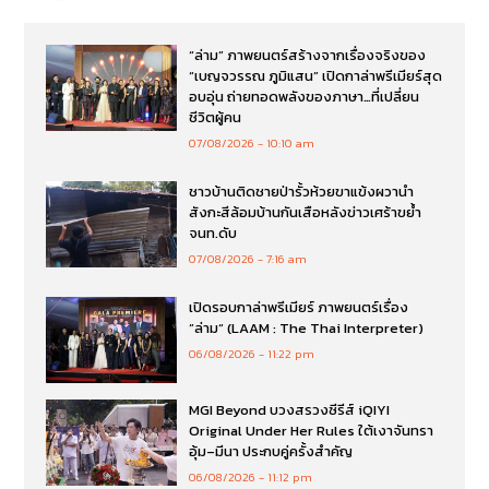
“ล่าม” ภาพยนตร์สร้างจากเรื่องจริงของ
“เบญจวรรณ ภูมิแสน” เปิดกาล่าพรีเมียร์สุด
อบอุ่น ถ่ายทอดพลังของภาษา…ที่เปลี่ยน
ชีวิตผู้คน
07/08/2026
10:10 am
ชาวบ้านติดชายป่ารั้วห้วยขาแข้งผวานำ
สังกะสีล้อมบ้านกันเสือหลังข่าวเศร้าขย้ำ
จนท.ดับ
07/08/2026
7:16 am
เปิดรอบกาล่าพรีเมียร์ ภาพยนตร์เรื่อง
”ล่าม“ (LAAM : The Thai Interpreter)
06/08/2026
11:22 pm
MGI Beyond บวงสรวงซีรีส์ iQIYI
Original Under Her Rules ใต้เงาจันทรา
อุ้ม–มีนา ประกบคู่ครั้งสำคัญ
06/08/2026
11:12 pm