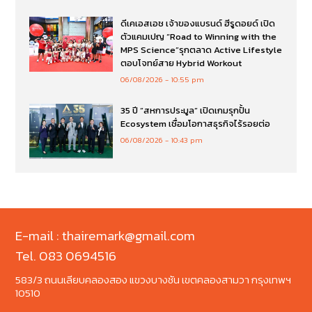
ดีเคเอสเอช เจ้าของแบรนด์ ฮีรูดอยด์ เปิด
ตัวแคมเปญ “Road to Winning with the
MPS Science”รุกตลาด Active Lifestyle
ตอบโจทย์สาย Hybrid Workout
06/08/2026
10:55 pm
35 ปี “สหการประมูล” เปิดเกมรุกปั้น
Ecosystem เชื่อมโอกาสธุรกิจไร้รอยต่อ
06/08/2026
10:43 pm
E-mail : thairemark@gmail.com
Tel. 083 0694516
583/3 ถนนเลียบคลองสอง แขวงบางชัน เขตคลองสามวา กรุงเทพฯ
10510