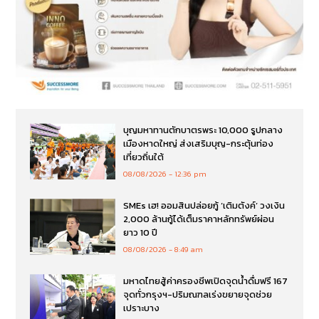
SMEs เฮ! ออมสินปล่อยกู้ ‘เติมตังค์’ วงเงิน
2,000 ล้านกู้ได้เต็มราคาหลักทรัพย์ผ่อน
ยาว 10 ปี
08/08/2026
8:49 am
มหาดไทยสู้ค่าครองชีพเปิดจุดน้ำดื่มฟรี 167
จุดทั่วกรุงฯ-ปริมณฑลเร่งขยายจุดช่วย
เปราะบาง
08/08/2026
8:01 am
เอาจริง!ผู้ว่าฯปราจีนบุรีสั่งปิดตายรง.ขยะ
พิษเถื่อนทุนจีนลอบรุกป่าสงวนฯแควระบบ
และป่าสียัดเกือบปี
08/08/2026
6:39 am
นายกฯลงดูจุดกราดยิงร.ร.เทพศิรินทร์ สั่ง
ตั้งด่านตรวจปืนทั่วประเทศ ปิดช่อง ปชช.พก
อาวุธในที่สาธารณะ
07/08/2026
8:18 pm