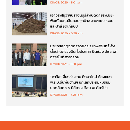
“ภาวิช” จี้ยกร่าง กม.ศึกษาใหม่ ต้องแยก
พ.ร.บ.ขั้นพื้นฐานฯ ยกเลิกประถม-มัธยม
ปลดล็อก ร.ร.มีอิสระ เตือน AI ดิสรัปฯ
07/08/2026
4:26 pm
E-mail : thairemark@gmail.com
Tel. 083 0694516
583/3 ถนนเลียบคลองสอง แขวงบางชัน เขตคลองสามวา กรุงเทพฯ
10510
Total Visit :
1,021,474
© 2021-2022 thairemark.com