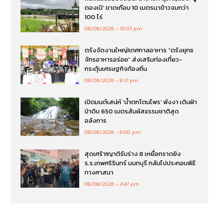
ตองเป้’ ขาดเกือบ 10 เมตรนาข้าวจมกว่า
100 ไร่
08/08/2026
10:07 pm
ตรังจัดงานใหญ่!เทศกาลอาหาร “ตรังยุทธ
จักรอาหารอร่อย” ส่งเสริมท่องเที่ยว-
กระตุ้นเศรษฐกิจท้องถิ่น
08/08/2026
8:17 pm
เปิดมนต์เสน่ห์ ‘น้ำตกโตนไพร’ พังงา เดินฝ่า
ป่าดิบ 650 เมตรสัมผัสธรรมชาติสุด
อลังการ
08/08/2026
6:00 pm
สุดเศร้า!ญาติรับร่าง 8 เหยื่อกราดยิง
ร.ร.เทพศริรินทร์ นนทบุรี กลับไปประกอบพิธี
ทางศาสนา
08/08/2026
4:47 pm