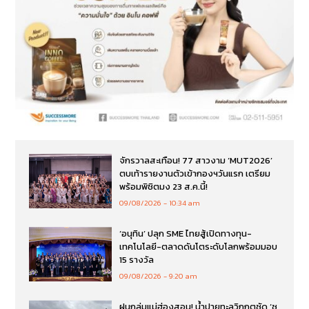
จักรวาลสะเทือน! 77 สาวงาม ‘MUT2026’
ตบเท้ารายงานตัวเข้ากองฯวันแรก เตรียม
พร้อมพิชิตมง 23 ส.ค.นี้!
09/08/2026
10:34 am
‘อนุทิน’ ปลุก SME ไทยสู้เปิดทางทุน-
เทคโนโลยี-ตลาดดันโตระดับโลกพร้อมมอบ
15 รางวัล
09/08/2026
9:20 am
ฝนถล่มแม่ฮ่องสอน! น้ำปายทะลุวิกฤตซัด ‘ซู