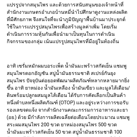
แปรรูปจากสมุนไพร และด้วยการสนับสนุนของเจ้าหน้าที่
สำนักงานเกษตรอำเภอบ้านหมี่นำไปศึกษาดูงานแหล่งผลิต
ที่มีศักยภาพ จึงสนใจที่จะนำภูมิปัญญาพื้นบ้านมาประยุกต์
ใช้ในการแปรรูปสมุนไพรเพื่อสร้างมูลค่าเพิ่ม โดยเริ่ม
ดำเนินการรวมหุ้นกันเพื่อนำมาเป็นทุนในการดำเนิน
กิจกรรมของกลุ่ม เน้นแปรรูปสมุนไพรที่มีอยู่ในท้องถิ่น
อาทิ เซรั่มหมักผมบอระเพ็ด น้ำมันมะพร้าวสกัดเย็น แชมพู
สมุนไพรดอกอัญชัน สบู่น้ำมันธรรมชาติ สเปรย์กันยุง
สมุนไพร ปัจจุบันต่อยอดพัฒนาผลิตภัณฑ์หลากหลายมากยิ่ง
ขึ้น อาทิ ยาหม่อง น้ำมันเหลือง น้ำมันเขียว และมูลไส้เดือน/
ดินพร้อมปลูกผสมมูลไส้เดือน ได้รับการคัดเลือกเป็นสินค้า
หนึ่งตำบลหนึ่งผลิตภัณฑ์ (OTOP) และอยู่ระหว่างการขอรับ
รองเลขจดแจ้ง จากสำนักงานคณะกรรมการอาหารและยา
(อย.) ด้วย มีกำลังการผลิตเฉลี่ยต่อเดือนโดยประมาณ แชมพู
สระผมสมุนไพร 200 ขวด ยาหม่องสมุนไพร 500 ขวด
น้ำมันมะพร้าวสกัดเย็น 50 ขวด สบู่น้ำมันธรรมชาติ 100