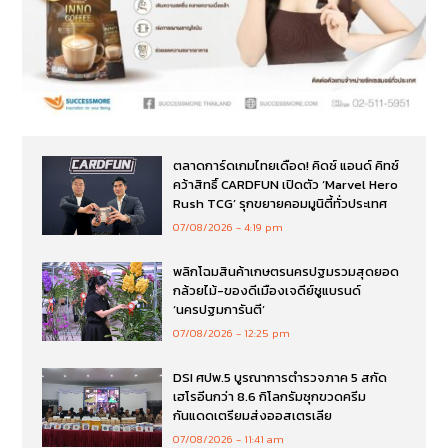
ตลาดการ์ดเกมไทยเดือด! คิดซ์ แอนด์ คิทซ์
คว้าสิทธิ์ CARDFUN เปิดตัว ‘Marvel Hero
Rush TCG’ รุกขยายคอมมูนิตี้ทั่วประเทศ
07/08/2026
4:19 pm
พลิกโฉมสินค้าเกษตรนครปฐมรวมสุดยอด
กล้วยไม้-ของดีเมืองเจดีย์ชูแบรนด์
‘นครปฐมการันตี’
07/08/2026
12:25 pm
DSI ศปพ.5 บูรณาการตำรวจภาค 5 สกัด
เฮโรอีนกว่า 8.6 กิโลกรัมซุกขวดครีม
กันแดดเตรียมส่งออสเตรเลีย
07/08/2026
11:41 am