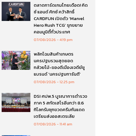
ตลาดการ์ดเกมไทยเดือด! คิด
ซ์ แอนด์ คิทซ์ คว้าสิทธิ์
CARDFUN เปิดตัว ‘Marvel
Hero Rush TCG’ รุกขยาย
คอมมูนิตี้ทั่วประเทศ
07/08/2026
4:19 pm
พลิกโฉมสินค้าเกษตร
นครปฐมรวมสุดยอด
กล้วยไม้-ของดีเมืองเจดีย์ชู
แบรนด์ ‘นครปฐมการันตี’
07/08/2026
12:25 pm
DSI ศปพ.5 บูรณาการตำรวจ
ภาค 5 สกัดเฮโรอีนกว่า 8.6
กิโลกรัมซุกขวดครีมกันแดด
เตรียมส่งออสเตรเลีย
07/08/2026
11:41 am