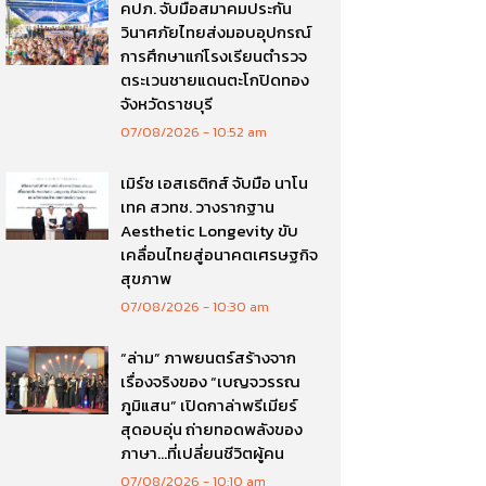
คปภ. จับมือสมาคมประกัน
วินาศภัยไทยส่งมอบอุปกรณ์
การศึกษาแก่โรงเรียนตำรวจ
ตระเวนชายแดนตะโกปิดทอง
จังหวัดราชบุรี
07/08/2026
10:52 am
เมิร์ซ เอสเธติกส์ จับมือ นาโน
เทค สวทช. วางรากฐาน
Aesthetic Longevity ขับ
เคลื่อนไทยสู่อนาคตเศรษฐกิจ
สุขภาพ
07/08/2026
10:30 am
“ล่าม” ภาพยนตร์สร้างจาก
เรื่องจริงของ “เบญจวรรณ
ภูมิแสน” เปิดกาล่าพรีเมียร์
สุดอบอุ่น ถ่ายทอดพลังของ
ภาษา…ที่เปลี่ยนชีวิตผู้คน
07/08/2026
10:10 am