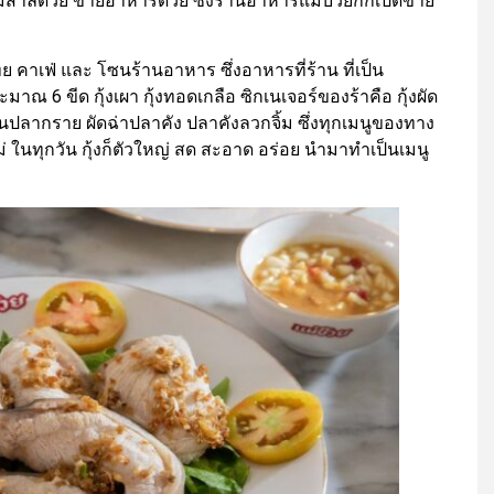
มสาลี่ด้วย ขายอาหารด้วย ซึ่งร้านอาหารแม่บ๊วยกก็เปิดขาย
ย คาเฟ่ และ โซนร้านอาหาร ซึ่งอาหารที่ร้าน ที่เป็น
มาณ 6 ขีด กุ้งเผา กุ้งทอดเกลือ ซิกเนเจอร์ของร้าคือ กุ้งผัด
ิ้นปลากราย ผัดฉ่าปลาคัง ปลาคังลวกจิ้ม ซึ่งทุกเมนูของทาง
ม่ ในทุกวัน กุ้งก็ตัวใหญ่ สด สะอาด อร่อย นำมาทำเป็นเมนู