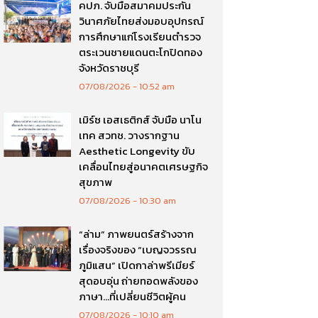
คปภ. จับมือสมาคมประกัน
วินาศภัยไทยส่งมอบอุปกรณ์
การศึกษาแก่โรงเรียนตำรวจ
ตระเวนชายแดนตะโกปิดทอง
จังหวัดราชบุรี
07/08/2026
10:52 am
เมิร์ซ เอสเธติกส์ จับมือ นาโน
เทค สวทช. วางรากฐาน
Aesthetic Longevity ขับ
เคลื่อนไทยสู่อนาคตเศรษฐกิจ
สุขภาพ
07/08/2026
10:30 am
“ล่าม” ภาพยนตร์สร้างจาก
เรื่องจริงของ “เบญจวรรณ
ภูมิแสน” เปิดกาล่าพรีเมียร์
สุดอบอุ่น ถ่ายทอดพลังของ
ภาษา…ที่เปลี่ยนชีวิตผู้คน
07/08/2026
10:10 am