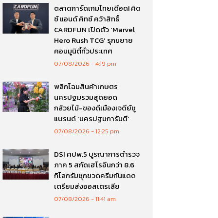
ตลาดการ์ดเกมไทยเดือด! คิด
ซ์ แอนด์ คิทซ์ คว้าสิทธิ์
CARDFUN เปิดตัว ‘Marvel
Hero Rush TCG’ รุกขยาย
คอมมูนิตี้ทั่วประเทศ
07/08/2026
4:19 pm
พลิกโฉมสินค้าเกษตร
นครปฐมรวมสุดยอด
กล้วยไม้-ของดีเมืองเจดีย์ชู
แบรนด์ ‘นครปฐมการันตี’
07/08/2026
12:25 pm
DSI ศปพ.5 บูรณาการตำรวจ
ภาค 5 สกัดเฮโรอีนกว่า 8.6
กิโลกรัมซุกขวดครีมกันแดด
เตรียมส่งออสเตรเลีย
07/08/2026
11:41 am