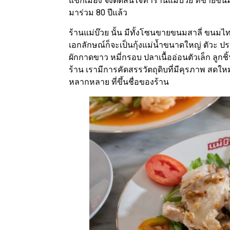
แขกเมือง จึงตัดสินใจทำร้านแม่บ๊วย ที่ขายขน
มาร่วม 80 ปีแล้ว
ร้านแม่บ๊วย นั้น มีทั้งโซนขายขนมสาลี่ ขนมไท
เอกลักษณ์ก็จะเป็นกุ้งแม่น้ำขนาดใหญ่ ตัวะ ประ
ผักกาดขาว หมี่กรอบ ปลาเนื้ออ่อนตัวเล็ก ลูกช
ร้าน เรามีการคัดสรรวัตถุดิบที่มีคุรภาพ สดให
หลากหลาย ที่ขึ้นชื่อของร้าน