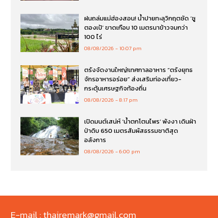
ฝนถล่มแม่ฮ่องสอน! น้ำปายทะลุวิกฤตซัด ‘ซู
ตองเป้’ ขาดเกือบ 10 เมตรนาข้าวจมกว่า
100 ไร่
08/08/2026
10:07 pm
ตรังจัดงานใหญ่!เทศกาลอาหาร “ตรังยุทธ
จักรอาหารอร่อย” ส่งเสริมท่องเที่ยว-
กระตุ้นเศรษฐกิจท้องถิ่น
08/08/2026
8:17 pm
เปิดมนต์เสน่ห์ ‘น้ำตกโตนไพร’ พังงา เดินฝ่า
ป่าดิบ 650 เมตรสัมผัสธรรมชาติสุด
อลังการ
08/08/2026
6:00 pm
E-mail : thairemark@gmail.com