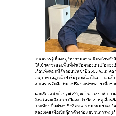
เกษตรกรผู้เลี้ยงหมูร้องถามความคืบหน้าหลัง
ให้เข้าตรวจสอบพื้นที่ท่าเรือคลองเตยเมื่อสองเ
เถื่อนทั้งหมดที่ลักลอบนำเข้าปี 2565 จะหมดอ
เหตุราคาหมูหน้าฟาร์มรูดลงไม่เป็นท่า วอนร้านค
เกษตรกรจับมือกันลดปริมาณซัพพลาย เพื่อช่
นายสัตวแพทย์วรวุฒิ ศิริปุณย์ รองเลขาธิการสม
จังหวัดฉะเชิงเทรา เปิดเผยว่า ปัญหาหมูเถื่อ
และห้องเย็นต่างๆ ซึ่งที่ผ่านมา สมาคมฯ เคย
คลองเตย เพื่อเปิดตู้ตกค้างก่อนขบวนการหมูเถื