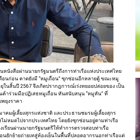
ยื่นหนังสือผ่านนายกรัฐมนตรีถึงการท่าเรือแห่งประเทศไทย
ดือนก่อน คาดยังมี “หมูเถื่อน” ซุกซ่อนอีกหลายตู้ ขณะหมู
ายุในสิ้นปี 2567 จึงเกิดปรากฎการณ์เร่งทยอยปล่อยของ เป็น
้าร่วมมือปฏิเสธหมูเถื่อน หันสนับสนุน “หมูหัน” ที่
วยพยุงราคา
าคมผู้เลี้ยงสุกรแห่งชาติ และประธานชมรมผู้เลี้ยงสุกร
นยังไม่หมดไปจากประเทศไทย โดยยังซุกซ่อนอยู่ตามท่าเรือ
ร้องเรียนผ่านนายกรัฐมนตรีให้ทำการตรวจสอบท่าเรือ
่อนยักย้ายถ่ายเทสู่ห้องเย็นในพื้นที่ปลอดอากรนอกท่าเรือแต่