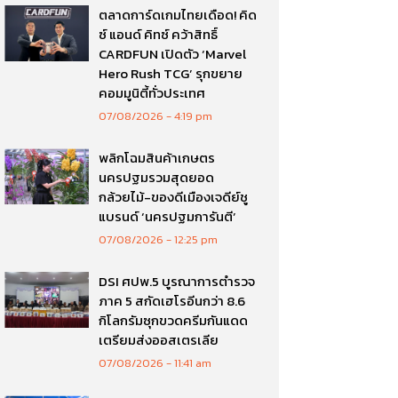
ตลาดการ์ดเกมไทยเดือด! คิด
ซ์ แอนด์ คิทซ์ คว้าสิทธิ์
CARDFUN เปิดตัว ‘Marvel
Hero Rush TCG’ รุกขยาย
คอมมูนิตี้ทั่วประเทศ
07/08/2026
4:19 pm
พลิกโฉมสินค้าเกษตร
นครปฐมรวมสุดยอด
กล้วยไม้-ของดีเมืองเจดีย์ชู
แบรนด์ ‘นครปฐมการันตี’
07/08/2026
12:25 pm
DSI ศปพ.5 บูรณาการตำรวจ
ภาค 5 สกัดเฮโรอีนกว่า 8.6
กิโลกรัมซุกขวดครีมกันแดด
เตรียมส่งออสเตรเลีย
07/08/2026
11:41 am