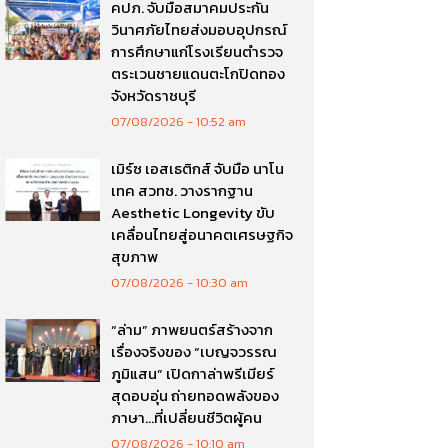
คปภ. จับมือสมาคมประกัน
วินาศภัยไทยส่งมอบอุปกรณ์
การศึกษาแก่โรงเรียนตำรวจ
ตระเวนชายแดนตะโกปิดทอง
จังหวัดราชบุรี
07/08/2026
10:52 am
เมิร์ซ เอสเธติกส์ จับมือ นาโน
เทค สวทช. วางรากฐาน
Aesthetic Longevity ขับ
เคลื่อนไทยสู่อนาคตเศรษฐกิจ
สุขภาพ
07/08/2026
10:30 am
“ล่าม” ภาพยนตร์สร้างจาก
เรื่องจริงของ “เบญจวรรณ
ภูมิแสน” เปิดกาล่าพรีเมียร์
สุดอบอุ่น ถ่ายทอดพลังของ
ภาษา…ที่เปลี่ยนชีวิตผู้คน
07/08/2026
10:10 am