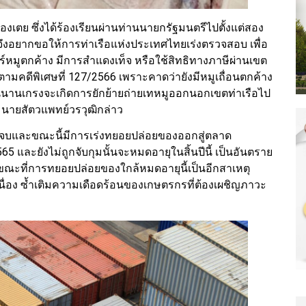
งเตย ซึ่งได้ร้องเรียนผ่านท่านนายกรัฐมนตรีไปตั้งแต่สอง
ิ จึงอยากขอให้การท่าเรือแห่งประเทศไทยเร่งตรวจสอบ เพื่อ
์หมูตกค้าง มีการสำแดงเท็จ หรือใช้สิทธิทางภาษีผ่านเขต
มคดีพิเศษที่ 127/2566 เพราะคาดว่ายังมีหมูเถื่อนตกค้าง
่นนานเกรงจะเกิดการยักย้ายถ่ายเทหมูออกนอกเขตท่าเรือไป
นายสัตวแพทย์วรวุฒิกล่าว
ไม่จบและขณะนี้มีการเร่งทยอยปล่อยของออกสู่ตลาด
2565 และยังไม่ถูกจับกุมนั้นจะหมดอายุในสิ้นปีนี้ เป็นอันตราย
ขณะที่การทยอยปล่อยของใกล้หมดอายุนี้เป็นอีกสาเหตุ
นื่อง ซ้ำเติมความเดือดร้อนของเกษตรกรที่ต้องเผชิญภาวะ