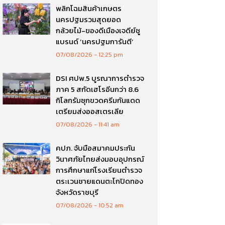
พลิกโฉมสินค้าเกษตร
นครปฐมรวมสุดยอด
กล้วยไม้-ของดีเมืองเจดีย์ชู
แบรนด์ ‘นครปฐมการันตี’
07/08/2026
12:25 pm
DSI ศปพ.5 บูรณาการตำรวจ
ภาค 5 สกัดเฮโรอีนกว่า 8.6
กิโลกรัมซุกขวดครีมกันแดด
เตรียมส่งออสเตรเลีย
07/08/2026
11:41 am
คปภ. จับมือสมาคมประกัน
วินาศภัยไทยส่งมอบอุปกรณ์
การศึกษาแก่โรงเรียนตำรวจ
ตระเวนชายแดนตะโกปิดทอง
จังหวัดราชบุรี
07/08/2026
10:52 am