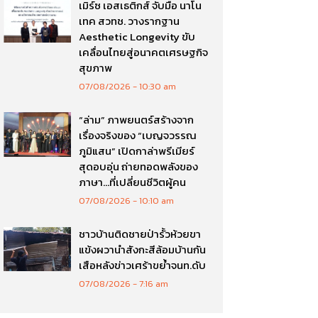
เมิร์ซ เอสเธติกส์ จับมือ นาโน
เทค สวทช. วางรากฐาน
Aesthetic Longevity ขับ
เคลื่อนไทยสู่อนาคตเศรษฐกิจ
สุขภาพ
07/08/2026
10:30 am
“ล่าม” ภาพยนตร์สร้างจาก
เรื่องจริงของ “เบญจวรรณ
ภูมิแสน” เปิดกาล่าพรีเมียร์
สุดอบอุ่น ถ่ายทอดพลังของ
ภาษา…ที่เปลี่ยนชีวิตผู้คน
07/08/2026
10:10 am
ชาวบ้านติดชายป่ารั้วห้วยขา
แข้งผวานำสังกะสีล้อมบ้านกัน
เสือหลังข่าวเศร้าขย้ำจนท.ดับ
07/08/2026
7:16 am