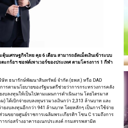
ุ้นเศรษฐกิจไทย คุย 6 เดือน สามารถอัดเม็ดเงินเข้าระบบ
คมตะกร้อฯ ซอฟต์เพาเวอร์ของประเทศ ตามโครงการ 1 กีฬา
ิษัท ธนารักษ์พัฒนาสินทรัพย์ จำกัด (ธพส.) หรือ DAD
นินการตามนโยบายของรัฐมนตรีช่วยว่าการกระทรวงการคลัง
กจ่ายงบลงทุนให้เป็นไปตามแผนการดำเนินงาน โดยไตรมาส
 ได้เบิกจ่ายงบลงทุนรวมวงเงินกว่า 2,313 ล้านบาท และ
่ายงบลงทุนอีกกว่า 941 ล้านบาท โดยหลักๆ เป็นการใช้จ่าย
ที่ส่วนขยายศูนย์ราชการเฉลิมพระเกียรติฯ โซน C รวมถึงการ
โครงการก่อสร้างอาคารอเนกประสงค์ กรมสรรพสามิต