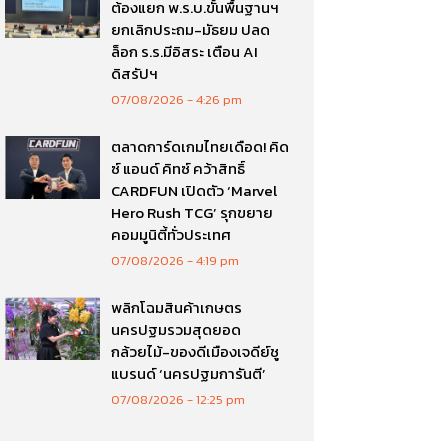
ต้องแยก พ.ร.บ.ขั้นพื้นฐานฯ
ยกเลิกประถม-มัธยม ปลด
ล็อก ร.ร.มีอิสระ เตือน AI
ดิสรัปฯ
07/08/2026
4:26 pm
ตลาดการ์ดเกมไทยเดือด! คิด
ซ์ แอนด์ คิทซ์ คว้าสิทธิ์
CARDFUN เปิดตัว ‘Marvel
Hero Rush TCG’ รุกขยาย
คอมมูนิตี้ทั่วประเทศ
07/08/2026
4:19 pm
พลิกโฉมสินค้าเกษตร
นครปฐมรวมสุดยอด
กล้วยไม้-ของดีเมืองเจดีย์ชู
แบรนด์ ‘นครปฐมการันตี’
07/08/2026
12:25 pm