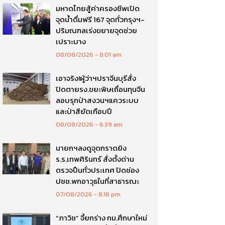
มหาดไทยสู้ค่าครองชีพเปิด
จุดน้ำดื่มฟรี 167 จุดทั่วกรุงฯ-
ปริมณฑลเร่งขยายจุดช่วย
เปราะบาง
08/08/2026
8:01 am
เอาจริง!ผู้ว่าฯปราจีนบุรีสั่ง
ปิดตายรง.ขยะพิษเถื่อนทุนจีน
ลอบรุกป่าสงวนฯแควระบบ
และป่าสียัดเกือบปี
08/08/2026
6:39 am
นายกฯลงดูจุดกราดยิง
ร.ร.เทพศิรินทร์ สั่งตั้งด่าน
ตรวจปืนทั่วประเทศ ปิดช่อง
ปชช.พกอาวุธในที่สาธารณะ
07/08/2026
8:18 pm
“ภาวิช” จี้ยกร่าง กม.ศึกษาใหม่