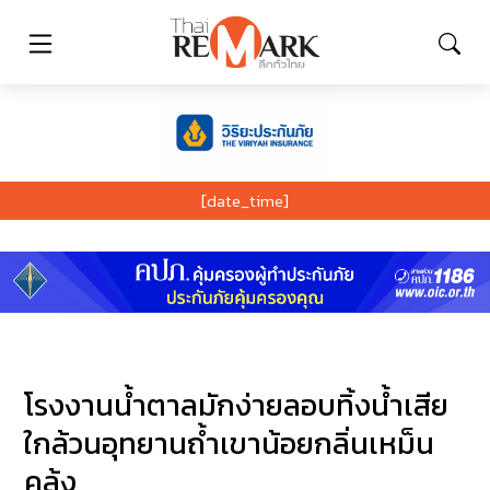
[date_time]
โรงงานน้ำตาลมักง่ายลอบทิ้งน้ำเสีย
ใกล้วนอุทยานถ้ำเขาน้อยกลิ่นเหม็น
คลุ้ง