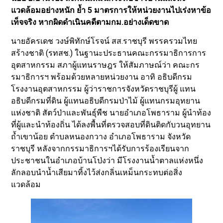
แวดล้อมอย่างหนัก ย้ำ 5 มาตรการให้หน่วยงานไปเร่งหาข้อ
เท็จจริง หากผิดดำเนินคดีตามกม.อย่างเด็ดขาด
นายอัครเดช วงษ์พิทักษ์โรจน์ สส.ราชบุรี พรรครวมไทย
สร้างชาติ (รทสช.) ในฐานะประธานคณะกรรมาธิการการ
อุตสาหกรรม สภาผู้แทนราษฎร ให้สัมภาษณ์ว่า คณะกร
รมาธิการฯ พร้อมด้วยหลายหน่วยงาน อาทิ อธิบดีกรม
โรงงานอุตสาหกรรม ผู้ว่าราชการจังหวัดราชบุรีผู้ แทน
อธิบดีกรมที่ดิน ผู้แทนอธิบดีกรมป่าไม้ ผู้แทนกรมอุทยาน
แห่งชาติ สัตว์ป่าและพันธุ์พืช นายอำเภอโพธาราม ผู้นำท้อง
ที่ผู้และนำท้องถิ่น ได้ลงพื้นที่ตรวจสอบที่ดินติดกับวนอุทยาน
ถ้ำเขาน้อย ตำบลหนองกวาง อำเภอโพธาราม จังหวัด
ราชบุรี หลังจากกรรมาธิการฯได้รับการร้องเรียนจาก
ประชาชนในอำเภอบ้านโป่งว่า มีโรงงานน้ำตาลแห่งหนึ่ง
ลักลอบนำน้ำเสียมาทิ้งไว้ส่งกลิ่นเหม็นกระทบต่อสิ่ง
แวดล้อม