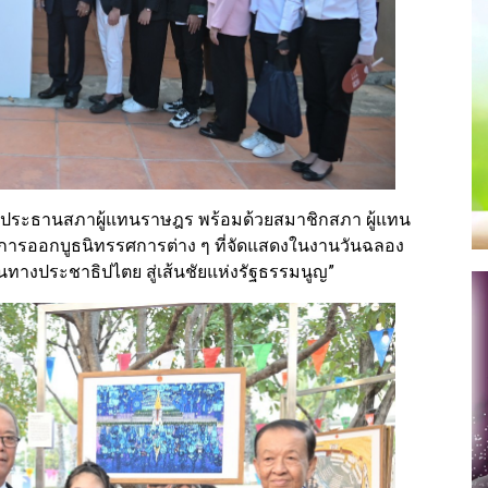
ประธานสภาผู้แทนราษฎร พร้อมด้วยสมาชิกสภา ผู้แทน
การออกบูธนิทรรศการต่าง ๆ ที่จัดแสดงในงานวันฉลอง
้นทางประชาธิปไตย สู่เส้นชัยแห่งรัฐธรรมนูญ”