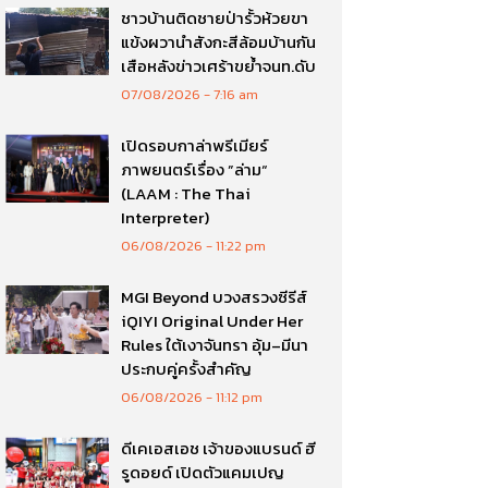
ชาวบ้านติดชายป่ารั้วห้วยขา
แข้งผวานำสังกะสีล้อมบ้านกัน
เสือหลังข่าวเศร้าขย้ำจนท.ดับ
07/08/2026
7:16 am
เปิดรอบกาล่าพรีเมียร์
ภาพยนตร์เรื่อง ”ล่าม“
(LAAM : The Thai
Interpreter)
06/08/2026
11:22 pm
MGI Beyond บวงสรวงซีรีส์
iQIYI Original Under Her
Rules ใต้เงาจันทรา อุ้ม–มีนา
ประกบคู่ครั้งสำคัญ
06/08/2026
11:12 pm
ดีเคเอสเอช เจ้าของแบรนด์ ฮี
รูดอยด์ เปิดตัวแคมเปญ