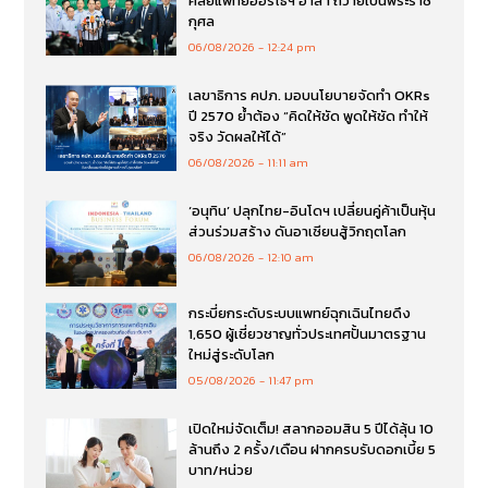
ศัลยแพทย์ออร์โธฯ อาสา ถวายเป็นพระราช
กุศล
06/08/2026
12:24 pm
เลขาธิการ คปภ. มอบนโยบายจัดทำ OKRs
ปี 2570 ย้ำต้อง “คิดให้ชัด พูดให้ชัด ทำให้
จริง วัดผลให้ได้”
06/08/2026
11:11 am
‘อนุทิน’ ปลุกไทย-อินโดฯ เปลี่ยนคู่ค้าเป็นหุ้น
ส่วนร่วมสร้าง ดันอาเซียนสู้วิกฤตโลก
06/08/2026
12:10 am
กระบี่ยกระดับระบบแพทย์ฉุกเฉินไทยดึง
1,650 ผู้เชี่ยวชาญทั่วประเทศปั้นมาตรฐาน
ใหม่สู่ระดับโลก
05/08/2026
11:47 pm
เปิดใหม่จัดเต็ม! สลากออมสิน 5 ปีได้ลุ้น 10
ล้านถึง 2 ครั้ง/เดือน ฝากครบรับดอกเบี้ย 5
บาท/หน่วย