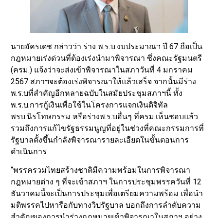
นายอัครเดช กล่าวว่า ร่าง พ.ร.บ.งบประมาณฯ ปี 67 ถือเป็น
กฎหมายเร่งด่วนที่ต้องเร่งนำมาพิจารณา ซึ่งคณะรัฐมนตรี
(ครม.) แจ้งว่าจะส่งเข้าพิจารณาในสภาวันที่ 4 มกราคม
2567 สภาฯจะต้องเร่งพิจารณาให้แล้วเสร็จ จากนั้นมีร่าง
พ.ร.บที่สำคัญอีกหลายฉบับในสมัยประชุมสภาฯนี้ ทั้ง
พ.ร.บ.การกู้เงินเพื่อใช้ในโครงการแจกเงินดิจิทัล
พรบ.นิรโทษกรรม หรือร่างพ.ร.บอื่นๆ ที่ครม.เห็นชอบแล้ว
รวมถึงการแก้ไขรัฐธรรมนูญที่อยู่ในช่วงที่คณะกรรมการที่
รัฐบาลตั้งขึ้นกำลังพิจารณารายละเอียดในขั้นตอนการ
ดำเนินการ
“พรรครวมไทยสร้างชาติมีความพร้อมในการพิจารณา
กฎหมายต่าง ๆ ที่จะเข้าสภาฯ ในการประชุมพรรควันที่ 12
ธันวาคมนี้จะเป็นการประชุมเพื่อเตรียมความพร้อม เพื่อนำ
มติพรรคไปหารือกับทางวิปรัฐบาล บอกถึงการลำดับความ
สำคัญของการนำร่างกฎหมายเข้าพิจารณาในสภาฯ อย่าง