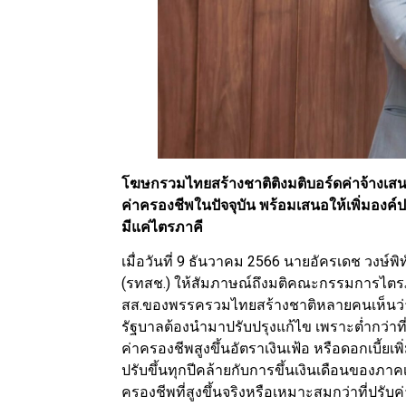
โฆษกรวมไทยสร้างชาติติงมติบอร์ดค่าจ้างเสน
ค่าครองชีพในปัจจุบัน พร้อมเสนอให้เพิ่มองค
มีแค่ไตรภาคี
เมื่อวันที่ 9 ธันวาคม 2566 นายอัครเดช วงษ์
(รทสช.) ให้สัมภาษณ์ถึงมติคณะกรรมการไตรภา
สส.ของพรรครวมไทยสร้างชาติหลายคนเห็นว่า กา
รัฐบาลต้องนำมาปรับปรุงแก้ไข เพราะต่ำกว่าท
ค่าครองชีพสูงขึ้นอัตราเงินเฟ้อ หรือดอกเบี้ยเ
ปรับขึ้นทุกปีคล้ายกับการขึ้นเงินเดือนของภ
ครองชีพที่สูงขึ้นจริงหรือเหมาะสมกว่าที่ปรับ