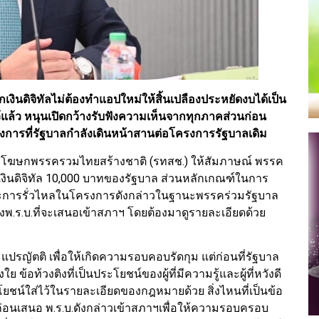
ินดิจิทัลไม่ต้องทำแอปใหม่ให้สิ้นเปลืองประหยัดงบได้เป็น
ไว้แล้ว หนุนเปิดกว้างรับฟังความเห็นจากทุกภาคส่วนก่อน
รงการที่รัฐบาลกำลังเดินหน้าสานต่อโครงการรัฐบาลเดิม
โรจน์ โฆษกพรรครวมไทยสร้างชาติ (รทสช.) ให้สัมภาษณ์ พรรค
เงินดิจิทัล 10,000 บาทของรัฐบาล ส่วนหลักเกณฑ์ในการ
และการรั่วไหลในโครงการดังกล่าวในฐานะพรรคร่วมรัฐบาล
่างพ.ร.บ.ที่จะเสนอเข้าสภาฯ โดยต้องมาดูรายละเอียดด้วย
่จะแปรญัตติ เพื่อให้เกิดความรอบคอบรัดกุม แต่ก่อนที่รัฐบาล
อท้วงติงที่เป็นประโยชน์ของผู้ที่มีความรู้และผู้ที่หวังดี
ชน์ใส่ไว้ในรายละเอียดของกฎหมายด้วย สิ่งไหนที่เป็นข้อ
ก่อนเสนอ พ.ร.บ.ดังกล่าวเข้าสภาฯเพื่อให้ความรอบครอบ