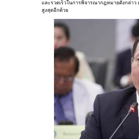
และรวดเร็วในการพิจารณากฎหมายดังกล่าว เพื
สูงสุดอีกด้วย