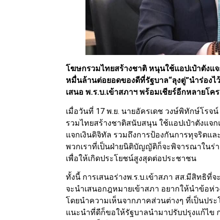
โฆษกรวมไทยสร้างชาติ หนุนใช้แอปเป๋าตังแจกเง
หมื่นล้านต่อยอดของดีที่รัฐบาล“ลุงตู่”นำร่อง
เสนอ พ.ร.บ.เข้าสภาฯ พร้อมเชียร์อีกหลายโค
เมื่อวันที่ 17 พ.ย. นายอัครเดช วงษ์พิทักษ์
รวมไทยสร้างชาติสนับสนุน ใช้แอปเป๋าตังแจก
แจกเงินดิจิทัล รวมถึงการป้องกันการทุจริต
พวกเราที่เป็นฝ่ายนิติบัญญัติก็จะพิจารณาในร
เพื่อให้เกิดประโยชน์สูงสุดต่อประชาชน
ทั้งนี้ การเสนอร่างพ.ร.บ.เข้าสภา สส.มีสิทธิที
จะนำเสนอกฎหมายเข้าสภา อยากให้นำข้อห่วงใย ข้
โดยนำความเห็นจากภาคส่วนต่างๆ ที่เป็นประโย
แนะนำที่ดีก็ขอให้รัฐบาลนำมาปรับปรุงแก้ไข 