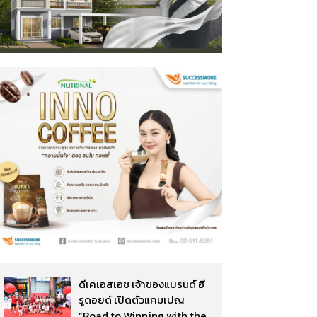
ดีเคเอสเอช เจ้าของแบรนด์ ฮี
รูดอยด์ เปิดตัวแคมเปญ
“Road to Winning with the