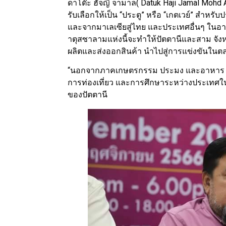
ดาโต๊ะ ฮัจญี จามาล( Datuk Haji Jamal Mohd 
รับเลือกให้เป็น “ประตู” หรือ “เกตเวย์” สำห
และจากมาเลเซียสู่ไทย และประเทศอื่นๆ ในอา
าตุสซาลามแห่งนี้จะทำให้ปัตตานีและสาม จ
ผลิตและส่งออกสินค้า นำไปสู่การแข่งขันใน
“นอกจากภาคเกษตรกรรม ประมง และอาหาร ปัตตา
การท่องเที่ยว และการศึกษาระหว่างประเทศใ
ของปัตตานี