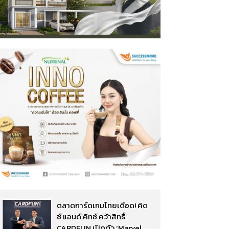
ตลาดการ์ดเกมไทยเดือด! คิด
ซ์ แอนด์ คิทซ์ คว้าสิทธิ์
CARDFUN เปิดตัว ‘Marvel