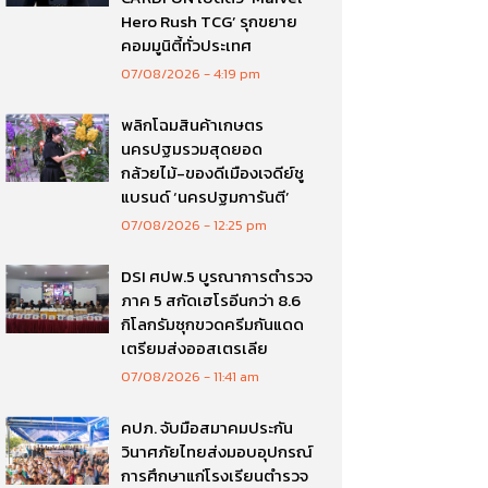
Hero Rush TCG’ รุกขยาย
คอมมูนิตี้ทั่วประเทศ
07/08/2026
4:19 pm
พลิกโฉมสินค้าเกษตร
นครปฐมรวมสุดยอด
กล้วยไม้-ของดีเมืองเจดีย์ชู
แบรนด์ ‘นครปฐมการันตี’
07/08/2026
12:25 pm
DSI ศปพ.5 บูรณาการตำรวจ
ภาค 5 สกัดเฮโรอีนกว่า 8.6
กิโลกรัมซุกขวดครีมกันแดด
เตรียมส่งออสเตรเลีย
07/08/2026
11:41 am
คปภ. จับมือสมาคมประกัน
วินาศภัยไทยส่งมอบอุปกรณ์
การศึกษาแก่โรงเรียนตำรวจ