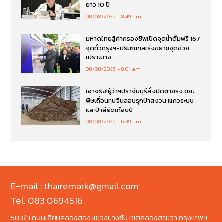
ยาว 10 ปี
08/08/2026
8:49 am
มหาดไทยสู้ค่าครองชีพเปิดจุดน้ำดื่มฟรี 167
จุดทั่วกรุงฯ-ปริมณฑลเร่งขยายจุดช่วย
เปราะบาง
08/08/2026
8:01 am
เอาจริง!ผู้ว่าฯปราจีนบุรีสั่งปิดตายรง.ขยะ
พิษเถื่อนทุนจีนลอบรุกป่าสงวนฯแควระบบ
และป่าสียัดเกือบปี
08/08/2026
6:39 am
E-mail : thairemark@gmail.com
Tel. 083 0694516
583/3 ถนนเลียบคลองสอง แขวงบางชัน เขตคลองสามวา กรุงเทพฯ