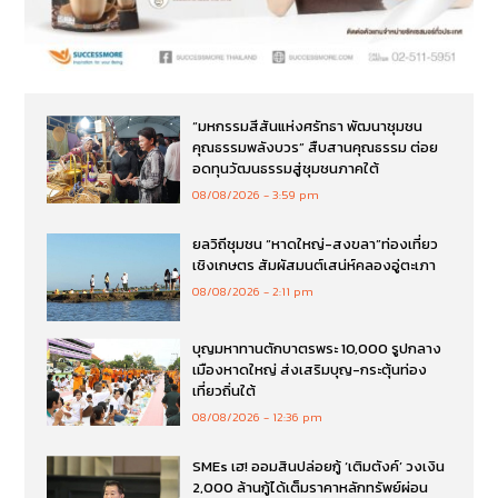
“มหกรรมสีสันแห่งศรัทธา พัฒนาชุมชน
คุณธรรมพลังบวร” สืบสานคุณธรรม ต่อย
อดทุนวัฒนธรรมสู่ชุมชนภาคใต้
08/08/2026
3:59 pm
ยลวิถีชุมชน “หาดใหญ่-สงขลา”ท่องเที่ยว
เชิงเกษตร สัมผัสมนต์เสน่ห์คลองอู่ตะเภา
08/08/2026
2:11 pm
บุญมหาทานตักบาตรพระ 10,000 รูปกลาง
เมืองหาดใหญ่ ส่งเสริมบุญ-กระตุ้นท่อง
เที่ยวถิ่นใต้
08/08/2026
12:36 pm
SMEs เฮ! ออมสินปล่อยกู้ ‘เติมตังค์’ วงเงิน
2,000 ล้านกู้ได้เต็มราคาหลักทรัพย์ผ่อน