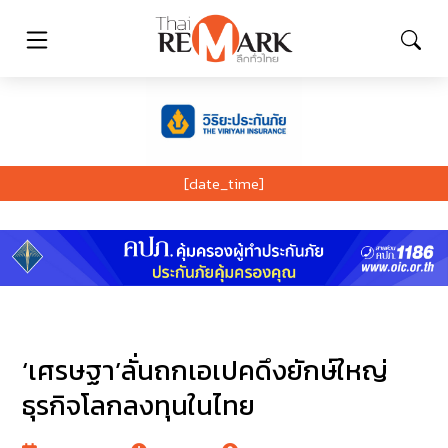
[date_time]
‘เศรษฐา’ลั่นถกเอเปคดึงยักษ์ใหญ่
ธุรกิจโลกลงทุนในไทย