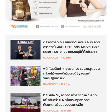
ตลาดการ์ดเกมไทยเดือด! คิดซ์ แอนด์ คิทซ์
คว้าสิทธิ์ CARDFUN เปิดตัว ‘Marvel Hero
Rush TCG’ รุกขยายคอมมูนิตี้ทั่วประเทศ
07/08/2026
4:19 pm
พลิกโฉมสินค้าเกษตรนครปฐมรวมสุดยอด
กล้วยไม้-ของดีเมืองเจดีย์ชูแบรนด์
‘นครปฐมการันตี’
07/08/2026
12:25 pm
DSI ศปพ.5 บูรณาการตำรวจภาค 5 สกัด
เฮโรอีนกว่า 8.6 กิโลกรัมซุกขวดครีม
กันแดดเตรียมส่งออสเตรเลีย
07/08/2026
11:41 am