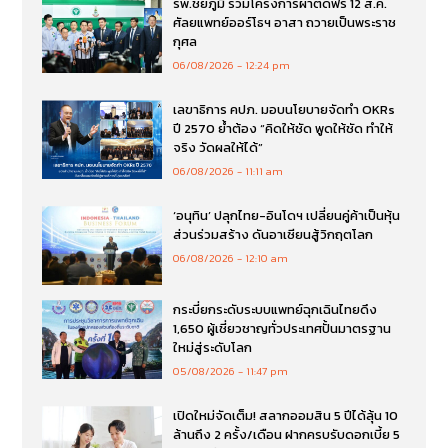
รพ.ชัยภูมิ ร่วมโครงการผ่าตัดฟรี 12 ส.ค.
ศัลยแพทย์ออร์โธฯ อาสา ถวายเป็นพระราช
กุศล
06/08/2026
12:24 pm
เลขาธิการ คปภ. มอบนโยบายจัดทำ OKRs
ปี 2570 ย้ำต้อง “คิดให้ชัด พูดให้ชัด ทำให้
จริง วัดผลให้ได้”
06/08/2026
11:11 am
‘อนุทิน’ ปลุกไทย-อินโดฯ เปลี่ยนคู่ค้าเป็นหุ้น
ส่วนร่วมสร้าง ดันอาเซียนสู้วิกฤตโลก
06/08/2026
12:10 am
กระบี่ยกระดับระบบแพทย์ฉุกเฉินไทยดึง
1,650 ผู้เชี่ยวชาญทั่วประเทศปั้นมาตรฐาน
ใหม่สู่ระดับโลก
05/08/2026
11:47 pm
เปิดใหม่จัดเต็ม! สลากออมสิน 5 ปีได้ลุ้น 10
ล้านถึง 2 ครั้ง/เดือน ฝากครบรับดอกเบี้ย 5