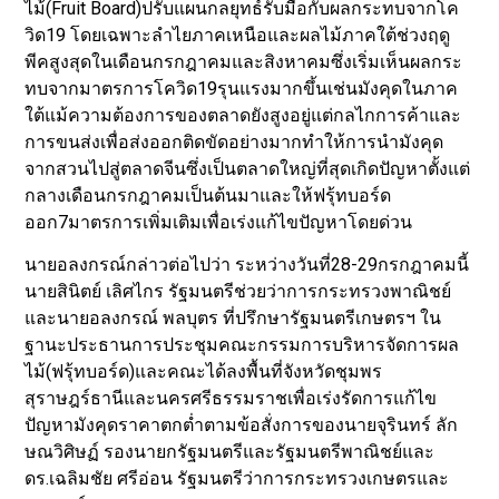
ไม้(Fruit Board)ปรับแผนกลยุทธ์รับมือกับผลกระทบจากโค
วิด19 โดยเฉพาะลำไยภาคเหนือและผลไม้ภาคใต้ช่วงฤดู
พีคสูงสุดในเดือนกรกฎาคมและสิงหาคมซึ่งเริ่มเห็นผลกระ
ทบจากมาตรการโควิด19รุนแรงมากขึ้นเช่นมังคุดในภาค
ใต้แม้ความต้องการของตลาดยังสูงอยู่แต่กลไกการค้าและ
การขนส่งเพื่อส่งออกติดขัดอย่างมากทำให้การนำมังคุด
จากสวนไปสู่ตลาดจีนซึ่งเป็นตลาดใหญ่ที่สุดเกิดปัญหาตั้งแต่
กลางเดือนกรกฎาคมเป็นต้นมาและให้ฟรุ้ทบอร์ด
ออก7มาตรการเพิ่มเติมเพื่อเร่งแก้ไขปัญหาโดยด่วน
นายอลงกรณ์กล่าวต่อไปว่า ระหว่างวันที่28-29กรกฎาคมนี้
นายสินิตย์ เลิศไกร รัฐมนตรีช่วยว่าการกระทรวงพาณิชย์
และนายอลงกรณ์ พลบุตร ที่ปรึกษารัฐมนตรีเกษตรฯ ใน
ฐานะประธานการประชุมคณะกรรมการบริหารจัดการผล
ไม้(ฟรุ้ทบอร์ด)และคณะได้ลงพื้นที่จังหวัดชุมพร
สุราษฎร์ธานีและนครศรีธรรมราชเพื่อเร่งรัดการแก้ไข
ปัญหามังคุดราคาตกต่ำตามข้อสั่งการของนายจุรินทร์ ลัก
ษณวิศิษฏ์ รองนายกรัฐมนตรีและรัฐมนตรีพาณิชย์และ
ดร.เฉลิมชัย ศรีอ่อน รัฐมนตรีว่าการกระทรวงเกษตรและ