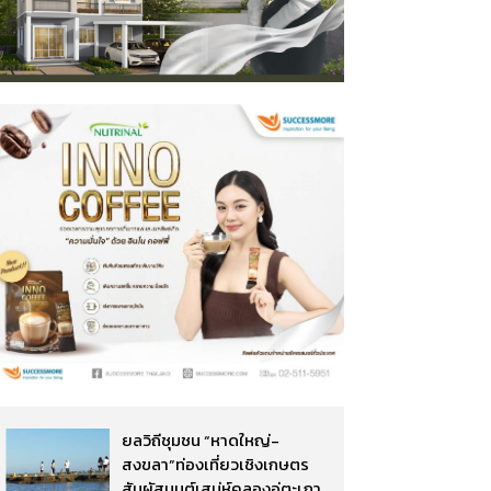
ยลวิถีชุมชน “หาดใหญ่-
สงขลา”ท่องเที่ยวเชิงเกษตร
สัมผัสมนต์เสน่ห์คลองอู่ตะเภา