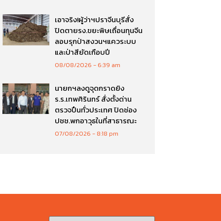
เอาจริง!ผู้ว่าฯปราจีนบุรีสั่ง
ปิดตายรง.ขยะพิษเถื่อนทุนจีน
ลอบรุกป่าสงวนฯแควระบบ
และป่าสียัดเกือบปี
08/08/2026
6:39 am
นายกฯลงดูจุดกราดยิง
ร.ร.เทพศิรินทร์ สั่งตั้งด่าน
ตรวจปืนทั่วประเทศ ปิดช่อง
ปชช.พกอาวุธในที่สาธารณะ
07/08/2026
8:18 pm