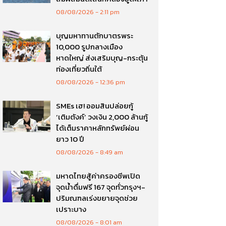
08/08/2026
2:11 pm
บุญมหาทานตักบาตรพระ
10,000 รูปกลางเมือง
หาดใหญ่ ส่งเสริมบุญ-กระตุ้น
ท่องเที่ยวถิ่นใต้
08/08/2026
12:36 pm
SMEs เฮ! ออมสินปล่อยกู้
‘เติมตังค์’ วงเงิน 2,000 ล้านกู้
ได้เต็มราคาหลักทรัพย์ผ่อน
ยาว 10 ปี
08/08/2026
8:49 am
มหาดไทยสู้ค่าครองชีพเปิด
จุดน้ำดื่มฟรี 167 จุดทั่วกรุงฯ-
ปริมณฑลเร่งขยายจุดช่วย
เปราะบาง
08/08/2026
8:01 am