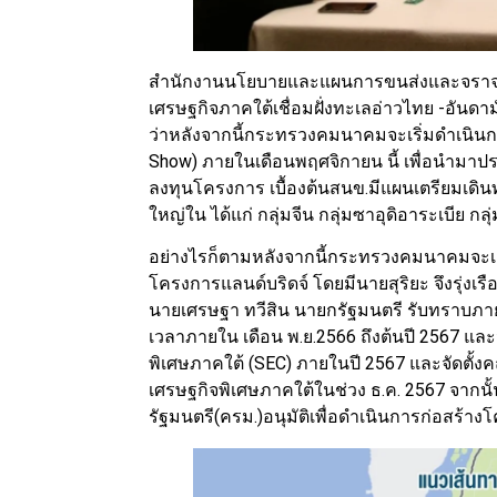
สำนักงานนโยบายและแผนการขนส่งและจราจร
เศรษฐกิจภาคใต้เชื่อมฝั่งทะเลอ่าวไทย -อันดาม
ว่าหลังจากนี้กระทรวงคมนาคมจะเริ่มดำเนินก
Show) ภายในเดือนพฤศจิกายน นี้ เพื่อนำมา
ลงทุนโครงการ เบื้องต้นสนข.มีแผนเตรียมเดิ
ใหญ่ใน ได้แก่ กลุ่มจีน กลุ่มซาอุดิอาระเบีย กลุ
อย่างไรก็ตามหลังจากนี้กระทรวงคมนาคมจ
โครงการแลนด์บริดจ์ โดยมีนายสุริยะ จึงรุ่ง
นายเศรษฐา ทวีสิน นายกรัฐมนตรี รับทราบภาย
เวลาภายใน เดือน พ.ย.2566 ถึงต้นปี 2567 แล
พิเศษภาคใต้ (SEC) ภายในปี 2567 และจัดต
เศรษฐกิจพิเศษภาคใต้ในช่วง ธ.ค. 2567 จากนั
รัฐมนตรี(ครม.)อนุมัติเพื่อดำเนินการก่อสร้า