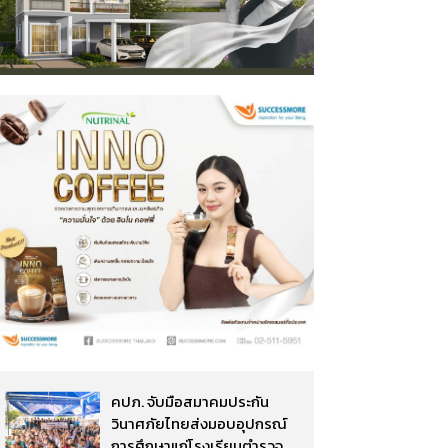
คปภ. จับมือสมาคมประกัน
วินาศภัยไทยส่งมอบอุปกรณ์
การศึกษาแก่โรงเรียนตำรวจ