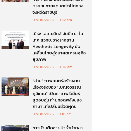
ตระเวนชายแดนตะโกปิดทอง
จังหวัดราชบุรี
07/08/2026
10:52 am
เมิร์ซ เอสเธติกส์ จับมือ นาโน
เทค สวทช. วางรากฐาน
Aesthetic Longevity ขับ
เคลื่อนไทยสู่อนาคตเศรษฐกิจ
สุขภาพ
07/08/2026
10:30 am
“ล่าม” ภาพยนตร์สร้างจาก
เรื่องจริงของ “เบญจวรรณ
ภูมิแสน” เปิดกาล่าพรีเมียร์
สุดอบอุ่น ถ่ายทอดพลังของ
ภาษา…ที่เปลี่ยนชีวิตผู้คน
07/08/2026
10:10 am
ชาวบ้านติดชายป่ารั้วห้วยขา