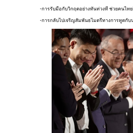
-การรับมือกับวิกฤตอย่างทันท่วงที ช่วยค
-การกลับไปเจริญสัมพันธไมตรีทางการทูตกั