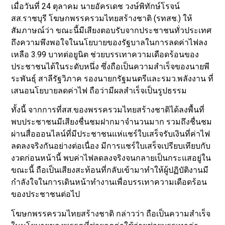
เมื่อวันที่ 24 ตุลาคม นายอัครเดช วงษ์พิทักษ์โรจน์
สส.ราชบุรี โฆษกพรรครวมไทยสร้างชาติ (รทสช.) ให้
สัมภาษณ์ว่า ขณะนี้มีเสียงตอบรับจากประชาชนทั่วประเทศ
ถึงความพึงพอใจในนโยบายของรัฐบาลในการลดค่าไฟลง
เหลือ 3.99 บาทต่อยูนิต ช่วยบรรเทาความเดือดร้อนของ
ประชาชนได้ในระดับหนึ่ง ซึ่งถือเป็นความสำเร็จของนายพี
ระพันธุ์ สาลีรัฐวิภาค รองนายกรัฐมนตรีและรมว.พลังงาน ที่
เสนอนโยบายลดค่าไฟ ถือว่ามีผลสำเร็จเป็นรูปธรรม
ทั้งนี้ จากการที่สส.ของพรรครวมไทยสร้างชาติได้ลงพื้นที่
พบประชาชนมีเสียงชื่นชมฝากมาจำนวนมาก รวมถึงชื่นชม
ผ่านสื่อออนไลน์ที่มีประชาชนแห่แชร์ใบเสร็จรับเงินที่ค่าไฟ
ลดลงจริงกันอย่างต่อเนื่อง มีการแชร์ใบเสร็จเปรียบเทียบกับ
งวดก่อนหน้านี้ พบค่าไฟลดลงจริงจนกลายเป็นกระแสอยู่ใน
ขณะนี้ ถือเป็นเสียงสะท้อนที่กลับเข้ามาทำให้ผู้ปฏิบัติงานมี
กำลังใจในการเดินหน้าทำงานเพื่อบรรเทาความเดือดร้อน
ของประชาชนต่อไป
โฆษกพรรครวมไทยสร้างชาติ กล่าวว่า ถือเป็นความสำเร็จ