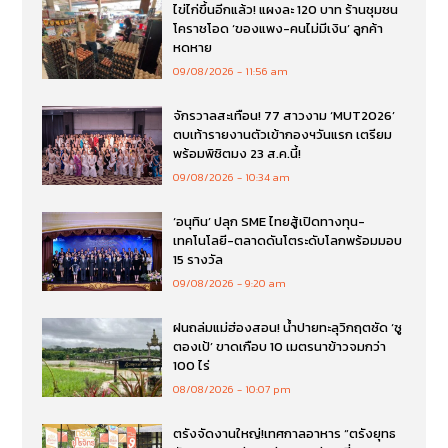
ไข่ไก่ขึ้นอีกแล้ว! แผงละ 120 บาท ร้านชุมชน
โคราชโอด ‘ของแพง-คนไม่มีเงิน’ ลูกค้า
หดหาย
09/08/2026
11:56 am
จักรวาลสะเทือน! 77 สาวงาม ‘MUT2026’
ตบเท้ารายงานตัวเข้ากองฯวันแรก เตรียม
พร้อมพิชิตมง 23 ส.ค.นี้!
09/08/2026
10:34 am
‘อนุทิน’ ปลุก SME ไทยสู้เปิดทางทุน-
เทคโนโลยี-ตลาดดันโตระดับโลกพร้อมมอบ
15 รางวัล
09/08/2026
9:20 am
ฝนถล่มแม่ฮ่องสอน! น้ำปายทะลุวิกฤตซัด ‘ซู
ตองเป้’ ขาดเกือบ 10 เมตรนาข้าวจมกว่า
100 ไร่
08/08/2026
10:07 pm
ตรังจัดงานใหญ่!เทศกาลอาหาร “ตรังยุทธ