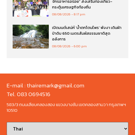
จักรอาหารอร่อย” ส่งเสริมท่องเที่ยว-
กระตุ้นเศรษฐกิจท้องถิ่น
08/08/2026
8:17 pm
เปิดมนต์เสน่ห์ ‘น้ำตกโตนไพร’ พังงา เดินฝ่า
ป่าดิบ 650 เมตรสัมผัสธรรมชาติสุด
อลังการ
08/08/2026
6:00 pm
E-mail : thairemark@gmail.com
Tel. 083 0694516
583/3 ถนนเลียบคลองสอง แขวงบางชัน เขตคลองสามวา กรุงเทพฯ
10510