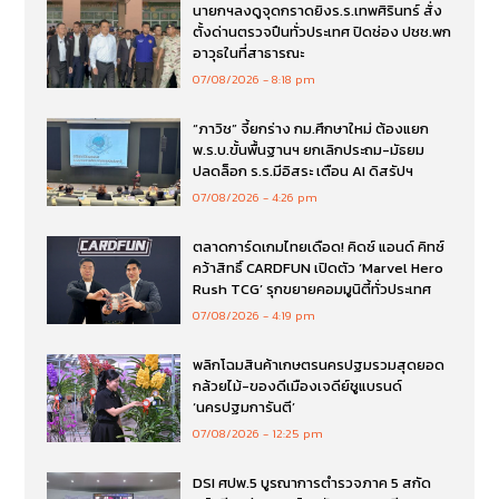
นายกฯลงดูจุดกราดยิงร.ร.เทพศิรินทร์ สั่ง
ตั้งด่านตรวจปืนทั่วประเทศ ปิดช่อง ปชช.พก
อาวุธในที่สาธารณะ
07/08/2026
8:18 pm
“ภาวิช” จี้ยกร่าง กม.ศึกษาใหม่ ต้องแยก
พ.ร.บ.ขั้นพื้นฐานฯ ยกเลิกประถม-มัธยม
ปลดล็อก ร.ร.มีอิสระ เตือน AI ดิสรัปฯ
07/08/2026
4:26 pm
ตลาดการ์ดเกมไทยเดือด! คิดซ์ แอนด์ คิทซ์
คว้าสิทธิ์ CARDFUN เปิดตัว ‘Marvel Hero
Rush TCG’ รุกขยายคอมมูนิตี้ทั่วประเทศ
07/08/2026
4:19 pm
พลิกโฉมสินค้าเกษตรนครปฐมรวมสุดยอด
กล้วยไม้-ของดีเมืองเจดีย์ชูแบรนด์
‘นครปฐมการันตี’
07/08/2026
12:25 pm
DSI ศปพ.5 บูรณาการตำรวจภาค 5 สกัด