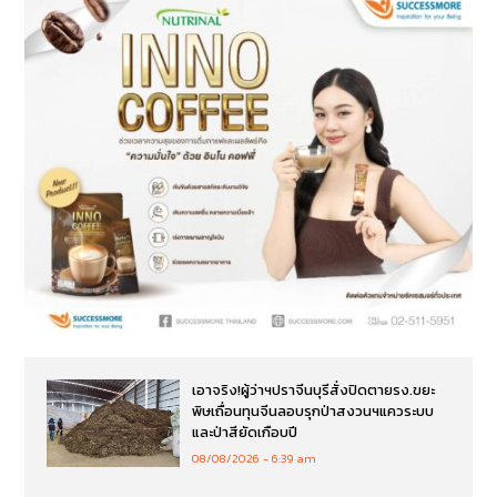
เอาจริง!ผู้ว่าฯปราจีนบุรีสั่งปิดตายรง.ขยะ
พิษเถื่อนทุนจีนลอบรุกป่าสงวนฯแควระบบ
และป่าสียัดเกือบปี
08/08/2026
6:39 am