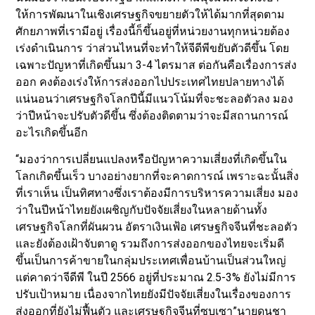
ให้การพัฒนาในเชิงเศรษฐกิจขยายตัวให้ได้มากที่สุดตาม
ศักยภาพที่เรามีอยู่ เรื่องนี้ก็ขึ้นอยู่ที่หน่วยงานทุกหน่วยต้อง
เร่งดำเนินการ ว่าส่วนไหนที่จะทำให้จีดีพีขยับตัวดีขึ้น โดย
เฉพาะปัญหาที่เกิดขึ้นมา 3-4 ไตรมาส ต่อกันคือเรื่องการส่ง
ออก คงต้องเร่งให้การส่งออกไปประเทศไทยปลายทางได้
แน่นอนว่าเศรษฐกิจโลกปีนี้มีแนวโน้มที่จะชะลอตัวลง มอง
ว่าปีหน้าจะปรับตัวดีขึ้น ซึ่งต้องติดตามว่าจะมีสถานการณ์
อะไรเกิดขึ้นอีก
“มองว่าการเปลี่ยนแปลงหรือปัญหาความเสี่ยงที่เกิดขึ้นใน
โลกเกิดขึ้นเร็ว บางอย่างยากที่จะคาดการณ์ เพราะฉะนั้นสิ่ง
ที่เราเห็น เป็นทิศทางซึ่งเราต้องมีการบริหารความเสี่ยง มอง
ว่าในปีหน้าไทยยังเผชิญกับปัจจัยเสี่ยงในหลายด้านทั้ง
เศรษฐกิจโลกที่ผันผวน อัตราเงินเฟ้อ เศรษฐกิจจีนที่ชะลอตัว
และยังต้องเฝ้าจับตาดู รวมถึงการส่งออกของไทยจะเริ่มดี
ขึ้นเป็นการค้าขายในกลุ่มประเทศเพื่อนบ้านเป็นส่วนใหญ่
แต่คาดว่าจีดีพี ในปี 2566 อยู่ที่ประมาณ 2.5-3% ยังไม่มีการ
ปรับเป้าหมาย เนื่องจากไทยยังมีปัจจัยเสี่ยงในเรื่องของการ
ส่งออกที่ยังไม่ฟื้นตัว และเศรษฐกิจจีนที่ซบเซา”นายดนุชา