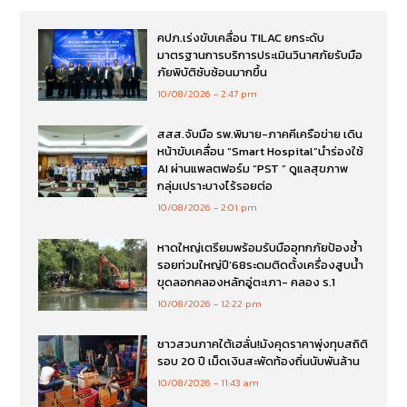
คปภ.เร่งขับเคลื่อน TILAC ยกระดับ
มาตรฐานการบริการประเมินวินาศภัยรับมือ
ภัยพิบัติซับซ้อนมากขึ้น
10/08/2026
2:47 pm
สสส.จับมือ รพ.พิมาย-ภาคคีเครือข่าย เดิน
หน้าขับเคลื่อน “Smart Hospital”นำร่องใช้
AI ผ่านแพลตฟอร์ม “PST ” ดูแลสุขภาพ
กลุ่มเปราะบางไร้รอยต่อ
10/08/2026
2:01 pm
หาดใหญ่เตรียมพร้อมรับมืออุทกภัยป้องซ้ำ
รอยท่วมใหญ่ปี’68ระดมติดตั้งเครื่องสูบน้ำ
ขุดลอกคลองหลักอู่ตะเภา- คลอง ร.1
10/08/2026
12:22 pm
ชาวสวนภาคใต้เฮลั่น!มังคุดราคาพุ่งทุบสถิติ
รอบ 20 ปี เม็ดเงินสะพัดท้องถิ่นนับพันล้าน
10/08/2026
11:43 am