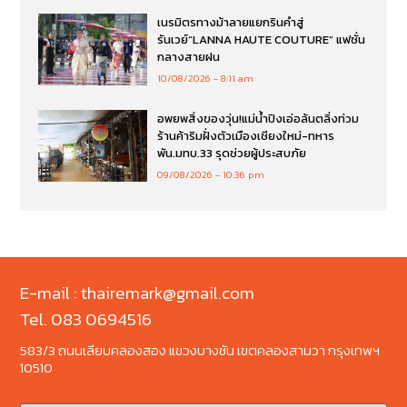
เนรมิตรทางม้าลายแยกรินคำสู่
รันเวย์“LANNA HAUTE COUTURE” แฟชั่น
กลางสายฝน
10/08/2026
8:11 am
อพยพสิ่งของวุ่น!แม่น้ำปิงเอ่อล้นตลิ่งท่วม
ร้านค้าริมฝั่งตัวเมืองเชียงใหม่-ทหาร
พัน.มทบ.33 รุดช่วยผู้ประสบภัย
09/08/2026
10:36 pm
E-mail : thairemark@gmail.com
Tel. 083 0694516
583/3 ถนนเลียบคลองสอง แขวงบางชัน เขตคลองสามวา กรุงเทพฯ
10510