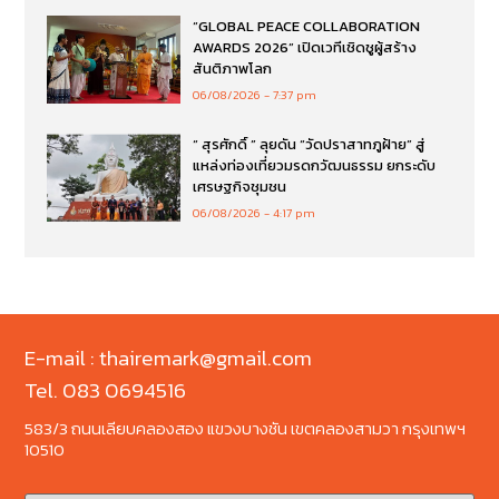
“GLOBAL PEACE COLLABORATION
AWARDS 2026” เปิดเวทีเชิดชูผู้สร้าง
สันติภาพโลก
06/08/2026
7:37 pm
“ สุรศักดิ์ ” ลุยดัน “วัดปราสาทภูฝ้าย” สู่
แหล่งท่องเที่ยวมรดกวัฒนธรรม ยกระดับ
เศรษฐกิจชุมชน
06/08/2026
4:17 pm
E-mail : thairemark@gmail.com
Tel. 083 0694516
583/3 ถนนเลียบคลองสอง แขวงบางชัน เขตคลองสามวา กรุงเทพฯ
10510