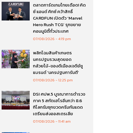
ตลาดการ์ดเกมไทยเดือด! คิด
ซ์ แอนด์ คิทซ์ คว้าสิทธิ์
CARDFUN เปิดตัว ‘Marvel
Hero Rush TCG’ รุกขยาย
คอมมูนิตี้ทั่วประเทศ
07/08/2026
4:19 pm
พลิกโฉมสินค้าเกษตร
นครปฐมรวมสุดยอด
กล้วยไม้-ของดีเมืองเจดีย์ชู
แบรนด์ ‘นครปฐมการันตี’
07/08/2026
12:25 pm
DSI ศปพ.5 บูรณาการตำรวจ
ภาค 5 สกัดเฮโรอีนกว่า 8.6
กิโลกรัมซุกขวดครีมกันแดด
เตรียมส่งออสเตรเลีย
07/08/2026
11:41 am