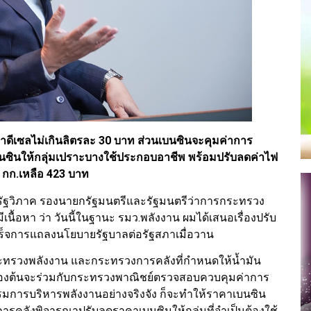
าดีเซลไม่เกินลิตรละ 30 บาท ส่วนเบนซินจะคุมค่าการ
เบนซินให้กลุ่มเปราะบางใช้ประกอบอาชีพ พร้อมปรับลดค่าไฟ
 กก.เหลือ 423 บาท
สาลีรัฐวิภาค รองนายกรัฐมนตรีและรัฐมนตรีว่าการกระทรวง
นื้อหา ว่า วันนี้ในฐานะ รมว.พลังงาน ผมได้เสนอเรื่องปรับ
สร็จการแถลงนโยบายรัฐบาลต่อรัฐสภาเมื่อวาน
ทรวงพลังงาน และกระทรวงการคลังที่กำหนดให้น้ำมัน
บื้องต้นจะร่วมกับกระทรวงพาณิชย์ตรวจสอบควบคุมค่าการ
มการบริหารพลังงานอย่างจริงจัง ก็จะทำให้ราคาเบนซิน
ารคลังพิจารณาปรับลดราคาเบนซินให้กลุ่มที่จำเป็นต้องใช้