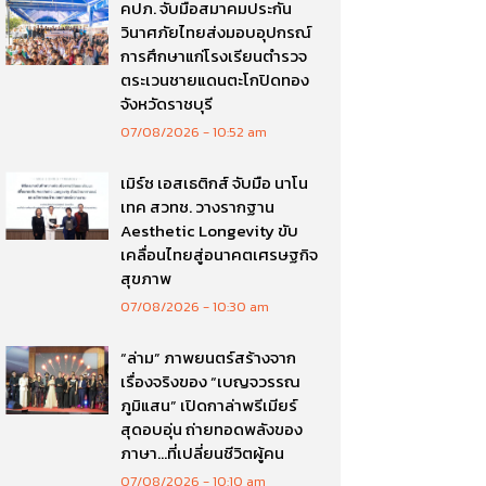
คปภ. จับมือสมาคมประกัน
วินาศภัยไทยส่งมอบอุปกรณ์
การศึกษาแก่โรงเรียนตำรวจ
ตระเวนชายแดนตะโกปิดทอง
จังหวัดราชบุรี
07/08/2026
10:52 am
เมิร์ซ เอสเธติกส์ จับมือ นาโน
เทค สวทช. วางรากฐาน
Aesthetic Longevity ขับ
เคลื่อนไทยสู่อนาคตเศรษฐกิจ
สุขภาพ
07/08/2026
10:30 am
“ล่าม” ภาพยนตร์สร้างจาก
เรื่องจริงของ “เบญจวรรณ
ภูมิแสน” เปิดกาล่าพรีเมียร์
สุดอบอุ่น ถ่ายทอดพลังของ
ภาษา…ที่เปลี่ยนชีวิตผู้คน
07/08/2026
10:10 am