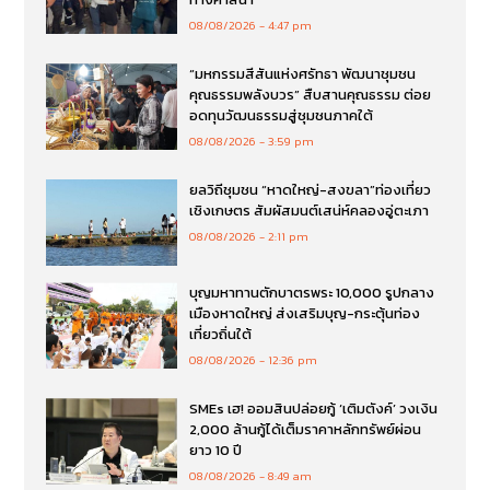
08/08/2026
4:47 pm
“มหกรรมสีสันแห่งศรัทธา พัฒนาชุมชน
คุณธรรมพลังบวร” สืบสานคุณธรรม ต่อย
อดทุนวัฒนธรรมสู่ชุมชนภาคใต้
08/08/2026
3:59 pm
ยลวิถีชุมชน “หาดใหญ่-สงขลา”ท่องเที่ยว
เชิงเกษตร สัมผัสมนต์เสน่ห์คลองอู่ตะเภา
08/08/2026
2:11 pm
บุญมหาทานตักบาตรพระ 10,000 รูปกลาง
เมืองหาดใหญ่ ส่งเสริมบุญ-กระตุ้นท่อง
เที่ยวถิ่นใต้
08/08/2026
12:36 pm
SMEs เฮ! ออมสินปล่อยกู้ ‘เติมตังค์’ วงเงิน
2,000 ล้านกู้ได้เต็มราคาหลักทรัพย์ผ่อน
ยาว 10 ปี
08/08/2026
8:49 am