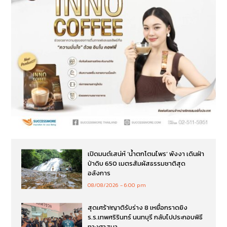
เปิดมนต์เสน่ห์ ‘น้ำตกโตนไพร’ พังงา เดินฝ่า
ป่าดิบ 650 เมตรสัมผัสธรรมชาติสุด
อลังการ
08/08/2026
6:00 pm
สุดเศร้า!ญาติรับร่าง 8 เหยื่อกราดยิง
ร.ร.เทพศริรินทร์ นนทบุรี กลับไปประกอบพิธี
ทางศาสนา