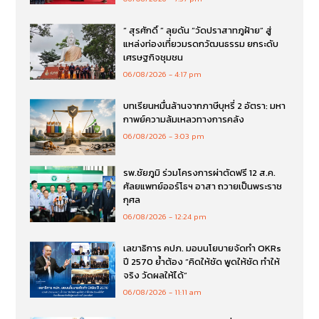
“ สุรศักดิ์ ” ลุยดัน “วัดปราสาทภูฝ้าย” สู่
แหล่งท่องเที่ยวมรดกวัฒนธรรม ยกระดับ
เศรษฐกิจชุมชน
06/08/2026
4:17 pm
บทเรียนหมื่นล้านจากภาษีบุหรี่ 2 อัตรา: มหา
กาพย์ความล้มเหลวทางการคลัง
06/08/2026
3:03 pm
รพ.ชัยภูมิ ร่วมโครงการผ่าตัดฟรี 12 ส.ค.
ศัลยแพทย์ออร์โธฯ อาสา ถวายเป็นพระราช
กุศล
06/08/2026
12:24 pm
เลขาธิการ คปภ. มอบนโยบายจัดทำ OKRs
ปี 2570 ย้ำต้อง “คิดให้ชัด พูดให้ชัด ทำให้
จริง วัดผลให้ได้”
06/08/2026
11:11 am