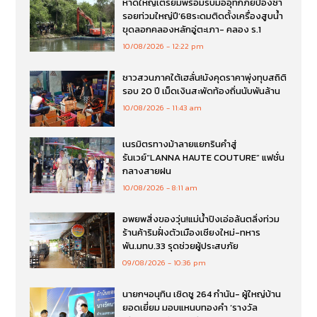
หาดใหญ่เตรียมพร้อมรับมืออุทกภัยป้องซ้ำ
รอยท่วมใหญ่ปี’68ระดมติดตั้งเครื่องสูบน้ำ
ขุดลอกคลองหลักอู่ตะเภา- คลอง ร.1
10/08/2026
12:22 pm
ชาวสวนภาคใต้เฮลั่น!มังคุดราคาพุ่งทุบสถิติ
รอบ 20 ปี เม็ดเงินสะพัดท้องถิ่นนับพันล้าน
10/08/2026
11:43 am
เนรมิตรทางม้าลายแยกรินคำสู่
รันเวย์“LANNA HAUTE COUTURE” แฟชั่น
กลางสายฝน
10/08/2026
8:11 am
อพยพสิ่งของวุ่น!แม่น้ำปิงเอ่อล้นตลิ่งท่วม
ร้านค้าริมฝั่งตัวเมืองเชียงใหม่-ทหาร
พัน.มทบ.33 รุดช่วยผู้ประสบภัย
09/08/2026
10:36 pm
นายกฯอนุทิน เชิดชู 264 กำนัน- ผู้ใหญ่บ้าน
ยอดเยี่ยม มอบแหนบทองคำ ‘รางวัล