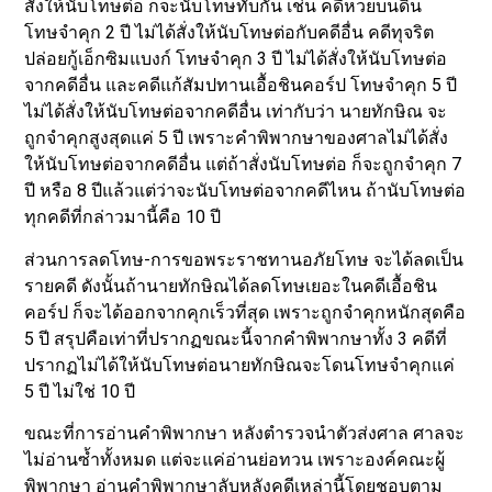
สั่งให้นับโทษต่อ ก็จะนับโทษทับกัน เช่น คดีหวยบนดิน
โทษจำคุก 2 ปี ไม่ได้สั่งให้นับโทษต่อกับคดีอื่น คดีทุจริต
ปล่อยกู้เอ็กซิมแบงก์ โทษจำคุก 3 ปี ไม่ได้สั่งให้นับโทษต่อ
จากคดีอื่น และคดีแก้สัมปทานเอื้อชินคอร์ป โทษจำคุก 5 ปี
ไม่ได้สั่งให้นับโทษต่อจากคดีอื่น เท่ากับว่า นายทักษิณ จะ
ถูกจำคุกสูงสุดแค่ 5 ปี เพราะคำพิพากษาของศาลไม่ได้สั่ง
ให้นับโทษต่อจากคดีอื่น แต่ถ้าสั่งนับโทษต่อ ก็จะถูกจำคุก 7
ปี หรือ 8 ปีแล้วแต่ว่าจะนับโทษต่อจากคดีไหน ถ้านับโทษต่อ
ทุกคดีที่กล่าวมานี้คือ 10 ปี
ส่วนการลดโทษ-การขอพระราชทานอภัยโทษ จะได้ลดเป็น
รายคดี ดังนั้นถ้านายทักษิณได้ลดโทษเยอะในคดีเอื้อชิน
คอร์ป ก็จะได้ออกจากคุกเร็วที่สุด เพราะถูกจำคุกหนักสุดคือ
5 ปี สรุปคือเท่าที่ปรากฏขณะนี้จากคำพิพากษาทั้ง 3 คดีที่
ปรากฏไม่ได้ให้นับโทษต่อนายทักษิณจะโดนโทษจำคุกแค่
5 ปี ไม่ใช่ 10 ปี
ขณะที่การอ่านคำพิพากษา หลังตำรวจนำตัวส่งศาล ศาลจะ
ไม่อ่านซ้ำทั้งหมด แต่จะแค่อ่านย่อทวน เพราะองค์คณะผู้
พิพากษา อ่านคำพิพากษาลับหลังคดีเหล่านี้โดยชอบตาม