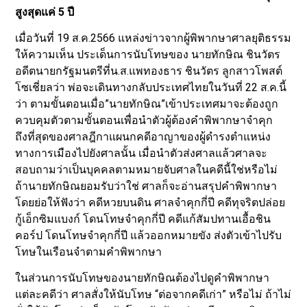
สูงสุดแค่ 5 ปี
เมื่อวันที่ 19 ส.ค.2566 แหล่งข่าวจากผู้พิพากษาศาลยุติธรรม
ให้ความเห็น ประเด็นการนับโทษของ นายทักษิณ ชินวัตร
อดีตนายกรัฐมนตรีที่น.ส.แพทองธาร ชินวัตร ลูกสาวโพสต์
โซเชี่ยลว่า พ่อจะเดินทางกลับประเทศไทยในวันที่ 22 ส.ค.นี้
ว่า ตามขั้นตอนเมื่อ”นายทักษิณ”เข้าประเทศมาจะต้องถูก
ควบคุมตัวตามขั้นตอนเพื่อนำตัวผู้ต้องคำพิพากษาจำคุก
ถึงที่สุดของศาลฎีกาแผนกคดีอาญาของผู้ดำรงตำแหน่ง
ทางการเมืองไปยังศาลนั้น เมื่อนำตัวส่งศาลแล้วศาลจะ
สอบถามว่าเป็นบุคคลตามหมายจับศาลในคดีนี้ใช่หรือไม่
ถ้านายทักษิณยอมรับว่าใช่ ศาลก็จะอ่านสรุปคำพิพากษา
โดยย่อให้ฟังว่า คดีหวยบนดิน ศาลจำคุกกี่ปี คดีทุจริตปล่อย
กู้เอ็กซิมแบงก์ โดนโทษจำคุกกี่ปี คดีแก้สัมปทานเอื้อชิน
คอร์ป โดนโทษจำคุกกี่ปี แล้วออกหมายขัง ส่งตัวเข้าไปรับ
โทษในเรือนจำตามคำพิพากษา
ในส่วนการนับโทษของนายทักษิณต้องไปดูคำพิพากษา
แต่ละคดีว่า ศาลสั่งให้นับโทษ “ต่อจากคดีเก่า” หรือไม่ ถ้าไม่