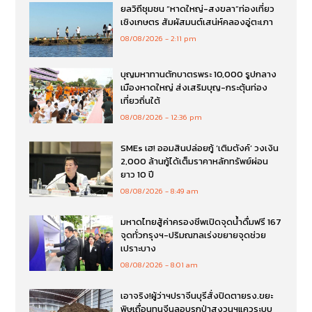
ยลวิถีชุมชน “หาดใหญ่-สงขลา”ท่องเที่ยว
เชิงเกษตร สัมผัสมนต์เสน่ห์คลองอู่ตะเภา
08/08/2026
2:11 pm
บุญมหาทานตักบาตรพระ 10,000 รูปกลาง
เมืองหาดใหญ่ ส่งเสริมบุญ-กระตุ้นท่อง
เที่ยวถิ่นใต้
08/08/2026
12:36 pm
SMEs เฮ! ออมสินปล่อยกู้ ‘เติมตังค์’ วงเงิน
2,000 ล้านกู้ได้เต็มราคาหลักทรัพย์ผ่อน
ยาว 10 ปี
08/08/2026
8:49 am
มหาดไทยสู้ค่าครองชีพเปิดจุดน้ำดื่มฟรี 167
จุดทั่วกรุงฯ-ปริมณฑลเร่งขยายจุดช่วย
เปราะบาง
08/08/2026
8:01 am
เอาจริง!ผู้ว่าฯปราจีนบุรีสั่งปิดตายรง.ขยะ
พิษเถื่อนทุนจีนลอบรุกป่าสงวนฯแควระบบ