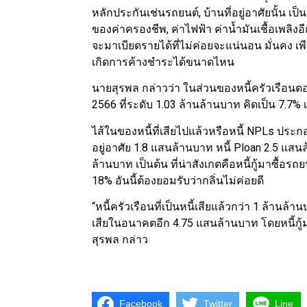
หลักประกัน​เช่นรถยนต์, บ้านที่อยู่​อาศัย​นั้น
ของค่าครองชีพ, ค่าไฟฟ้า​ ค่าน้ำมัน​เชื้อเพลิง​อ
จะมาเบียดรายได้ที่ไม่ค่อยจะแน่นอน​ มั่นคง​ 
เกิดการค้างชำระได้ขนาดไหน​
นายสุรพล กล่าวว่า ในส่วนของหนี้ครัวเรือนตอน
2566​ ที่ระดับ​ 1.03 ล้านล้านบาท คิดเป็น​ 7.7% เ
ไส้ในของหนี้ที่เสียไปแล้วหรือหนี้​ NPL​s ประกอบด้
อยู่​อาศัย​ 1.8 แสนล้านบาท​ หนี้​ Ploan 2.5 แสน
ล้านบาท​ เป็นต้น​ ที่น่าสังเกตคือหนี้กู้มาซื้อรถย
18% อันนี้ต้องยอมรับว่ากลิ่นไม่ค่อยดี
“​หนี้ครัวเรือนที่เป็นหนี้เสียแล้วกว่า 1 ล้าน
เสียในอนาคตอีก 4.75 แสนล้านบาท​ โดยหนี้กู้มาซ
สุรพล กล่าว
Facebook
Twitter
Line