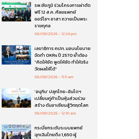
รพ.ชัยภูมิ ร่วมโครงการผ่าตัด
ฟรี 12 ส.ค. ศัลยแพทย์
ออร์โธฯ อาสา ถวายเป็นพระ
ราชกุศล
06/08/2026
12:24 pm
เลขาธิการ คปภ. มอบนโยบาย
จัดทำ OKRs ปี 2570 ย้ำต้อง
“คิดให้ชัด พูดให้ชัด ทำให้จริง
วัดผลให้ได้”
06/08/2026
11:11 am
‘อนุทิน’ ปลุกไทย-อินโดฯ
เปลี่ยนคู่ค้าเป็นหุ้นส่วนร่วม
สร้าง ดันอาเซียนสู้วิกฤตโลก
06/08/2026
12:10 am
กระบี่ยกระดับระบบแพทย์
ฉุกเฉินไทยดึง 1,650 ผู้