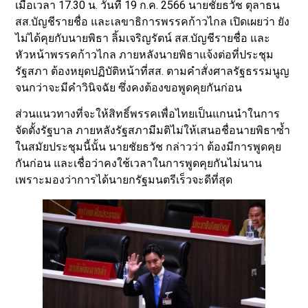
เมื่อเวลา 17.30 น. วันที่ 19 ก.ค. 2566 นายชัยธวัช ตุลาธน
สส.บัญชีรายชื่อ และเลขาธิการพรรคก้าวไกล เปิดเผยว่า ยัง
ไม่ได้คุยกับนายพิธา ลิ้มเจริญรัตน์ สส.บัญชีรายชื่อ และ
หัวหน้าพรรคก้าวไกล ภายหลังนายพิธาแจ้งต่อที่ประชุม
รัฐสภา ต้องหยุดปฏิบัติหน้าที่สส. ตามคำสั่งศาลรัฐธรรมนูญ
จนกว่าจะมีคำวินิจฉัย ซึ่งคงต้องขอพูดคุยกันก่อน
ส่วนแนวทางที่จะให้สิทธิ์พรรคเพื่อไทยเป็นแกนนำในการ
จัดตั้งรัฐบาล ภายหลังรัฐสภามีมติไม่ให้เสนอชื่อนายพิธาซ้ำ
ในสมัยประชุมนี้นั้น นายชัยธวัช กล่าวว่า ต้องมีการพูดคุย
กันก่อน และเชื่อว่าคงใช้เวลาในการพูดคุยกันไม่นาน
เพราะมองว่าการได้นายกรัฐมนตรีเร็วจะดีที่สุด