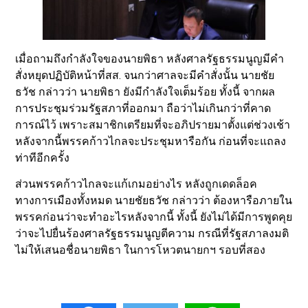
เมื่อถามถึงกำลังใจของนายพิธา หลังศาลรัฐธรรมนูญมีคำ
สั่งหยุดปฏิบัติหน้าที่สส. จนกว่าศาลจะมีคำสั่งนั้น นายชัย
ธวัช กล่าวว่า นายพิธา ยังมีกำลังใจเต็มร้อย ทั้งนี้ จากผล
การประชุมร่วมรัฐสภาที่ออกมา ถือว่าไม่เกินกว่าที่คาด
การณ์ไว้ เพราะสมาชิกเตรียมที่จะอภิปรายมาตั้งแต่ช่วงเช้า
หลังจากนี้พรรคก้าวไกลจะประชุมหารือกัน ก่อนที่จะแถลง
ท่าทีอีกครั้ง
ส่วนพรรคก้าวไกลจะแก้เกมอย่างไร หลังถูกเดดล็อค
ทางการเมืองทั้งหมด นายชัยธวัช กล่าวว่า ต้องหารือภายใน
พรรคก่อนว่าจะทำอะไรหลังจากนี้ ทั้งนี้ ยังไม่ได้มีการพูดคุย
ว่าจะไปยื่นร้องศาลรัฐธรรมนูญตีความ กรณีที่รัฐสภาลงมติ
ไม่ให้เสนอชื่อนายพิธา ในการโหวตนายกฯ รอบที่สอง