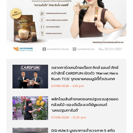
ตลาดการ์ดเกมไทยเดือด! คิดซ์ แอนด์ คิทซ์
คว้าสิทธิ์ CARDFUN เปิดตัว ‘Marvel Hero
Rush TCG’ รุกขยายคอมมูนิตี้ทั่วประเทศ
07/08/2026
4:19 pm
พลิกโฉมสินค้าเกษตรนครปฐมรวมสุดยอด
กล้วยไม้-ของดีเมืองเจดีย์ชูแบรนด์
‘นครปฐมการันตี’
07/08/2026
12:25 pm
DSI ศปพ.5 บูรณาการตำรวจภาค 5 สกัด