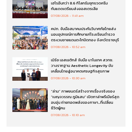
เฮโรอีนกว่า 8.6 กิโลกรัมซุกขวดครีม
กันแดดเตรียมส่งออสเตรเลีย
07/08/2026
11:41 am
คปภ. จับมือสมาคมประกันวินาศภัยไทยส่ง
มอบอุปกรณ์การศึกษาแก่โรงเรียนตำรวจ
ตระเวนชายแดนตะโกปิดทอง จังหวัดราชบุรี
07/08/2026
10:52 am
เมิร์ซ เอสเธติกส์ จับมือ นาโนเทค สวทช.
วางรากฐาน Aesthetic Longevity ขับ
เคลื่อนไทยสู่อนาคตเศรษฐกิจสุขภาพ
07/08/2026
10:30 am
“ล่าม” ภาพยนตร์สร้างจากเรื่องจริงของ
“เบญจวรรณ ภูมิแสน” เปิดกาล่าพรีเมียร์สุด
อบอุ่น ถ่ายทอดพลังของภาษา…ที่เปลี่ยน
ชีวิตผู้คน
07/08/2026
10:10 am