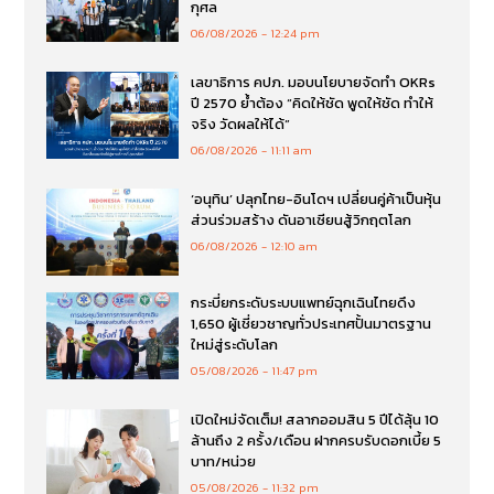
กุศล
06/08/2026
12:24 pm
เลขาธิการ คปภ. มอบนโยบายจัดทำ OKRs
ปี 2570 ย้ำต้อง “คิดให้ชัด พูดให้ชัด ทำให้
จริง วัดผลให้ได้”
06/08/2026
11:11 am
‘อนุทิน’ ปลุกไทย-อินโดฯ เปลี่ยนคู่ค้าเป็นหุ้น
ส่วนร่วมสร้าง ดันอาเซียนสู้วิกฤตโลก
06/08/2026
12:10 am
กระบี่ยกระดับระบบแพทย์ฉุกเฉินไทยดึง
1,650 ผู้เชี่ยวชาญทั่วประเทศปั้นมาตรฐาน
ใหม่สู่ระดับโลก
05/08/2026
11:47 pm
เปิดใหม่จัดเต็ม! สลากออมสิน 5 ปีได้ลุ้น 10
ล้านถึง 2 ครั้ง/เดือน ฝากครบรับดอกเบี้ย 5
บาท/หน่วย
05/08/2026
11:32 pm