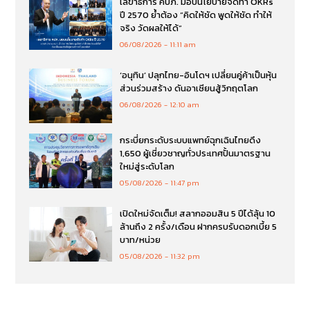
เลขาธิการ คปภ. มอบนโยบายจัดทำ OKRs
ปี 2570 ย้ำต้อง “คิดให้ชัด พูดให้ชัด ทำให้
จริง วัดผลให้ได้”
06/08/2026
11:11 am
‘อนุทิน’ ปลุกไทย-อินโดฯ เปลี่ยนคู่ค้าเป็นหุ้น
ส่วนร่วมสร้าง ดันอาเซียนสู้วิกฤตโลก
06/08/2026
12:10 am
กระบี่ยกระดับระบบแพทย์ฉุกเฉินไทยดึง
1,650 ผู้เชี่ยวชาญทั่วประเทศปั้นมาตรฐาน
ใหม่สู่ระดับโลก
05/08/2026
11:47 pm
เปิดใหม่จัดเต็ม! สลากออมสิน 5 ปีได้ลุ้น 10
ล้านถึง 2 ครั้ง/เดือน ฝากครบรับดอกเบี้ย 5
บาท/หน่วย
05/08/2026
11:32 pm