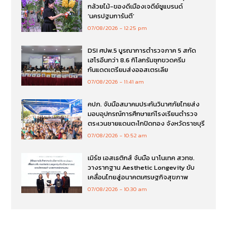
กล้วยไม้-ของดีเมืองเจดีย์ชูแบรนด์
‘นครปฐมการันตี’
07/08/2026
12:25 pm
DSI ศปพ.5 บูรณาการตำรวจภาค 5 สกัด
เฮโรอีนกว่า 8.6 กิโลกรัมซุกขวดครีม
กันแดดเตรียมส่งออสเตรเลีย
07/08/2026
11:41 am
คปภ. จับมือสมาคมประกันวินาศภัยไทยส่ง
มอบอุปกรณ์การศึกษาแก่โรงเรียนตำรวจ
ตระเวนชายแดนตะโกปิดทอง จังหวัดราชบุรี
07/08/2026
10:52 am
เมิร์ซ เอสเธติกส์ จับมือ นาโนเทค สวทช.
วางรากฐาน Aesthetic Longevity ขับ
เคลื่อนไทยสู่อนาคตเศรษฐกิจสุขภาพ
07/08/2026
10:30 am