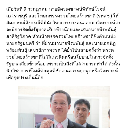
เมื่อวันที่ 9 กรกฏาคม นายอัครเดช วงษ์พิทักษ์โรจน์
ส.ส.ราชบุรี และโฆษกพรรครวมไทยสร้างชาติ (รทสช.) ให้
สัมภาษณ์ถึงกรณีที่มีนักวิชาการบางคนออกมาวิเคราะห์ว่า
จะมีการจัดตั้งรัฐบาลเสียงข้างน้อยและเสนอนายพีระพันธุ์
สาลีรัฐวิภาค หัวหน้าพรรครวมไทยสร้างชาติชิงตำแหน่ง
นายกรัฐมนตรี ว่า ที่ผ่านมานายพีระพันธุ์ และนายเอกนัฏ
พร้อมพันธุ์ เลขาธิการพรรค ได้ย้ำไปหลายครั้งว่า พรรค
รวมไทยสร้างชาติไม่มีแนวคิดหรือนโยบายในการจัดตั้ง
รัฐบาลเสียงข้างน้อย เพราะเป็นสิ่งที่ไม่สามารถทำได้ ดังนั้น
นักวิชาการที่ไม่มีข้อมูลที่ชัดเจนควรหยุดพูดหรือวิเคราะห์
เพื่อจุดประเด็นนี้อีก