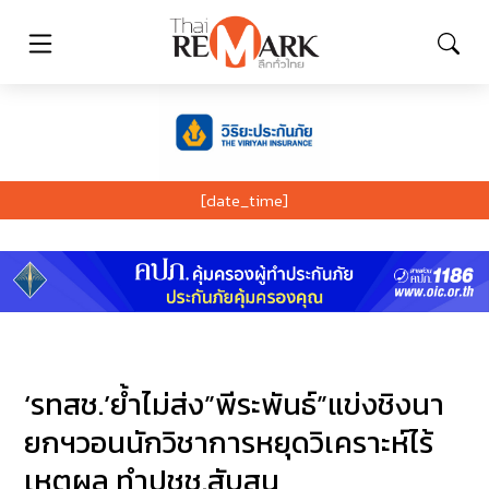
[date_time]
‘รทสช.’ย้ำไม่ส่ง”พีระพันธ์”แข่งชิงนา
ยกฯวอนนักวิชาการหยุดวิเคราะห์ไร้
เหตุผล ทำปชช.สับสน