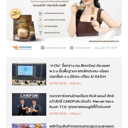
“ภาวิช” จี้ยกร่าง กม.ศึกษาใหม่ ต้องแยก
พ.ร.บ.ขั้นพื้นฐานฯ ยกเลิกประถม-มัธยม
ปลดล็อก ร.ร.มีอิสระ เตือน AI ดิสรัปฯ
07/08/2026
4:26 pm
ตลาดการ์ดเกมไทยเดือด! คิดซ์ แอนด์ คิทซ์
คว้าสิทธิ์ CARDFUN เปิดตัว ‘Marvel Hero
Rush TCG’ รุกขยายคอมมูนิตี้ทั่วประเทศ
07/08/2026
4:19 pm
พลิกโฉมสินค้าเกษตรนครปฐมรวมสุดยอด