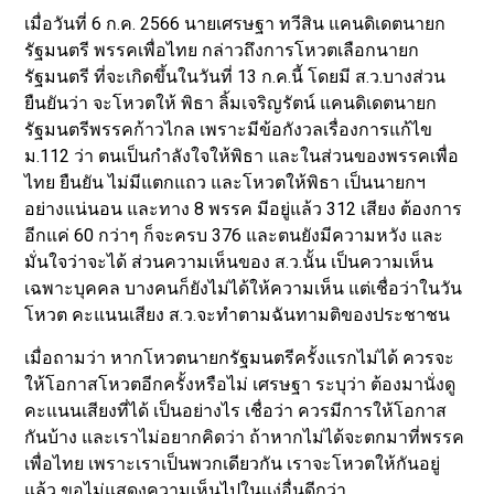
เมื่อวันที่ 6 ก.ค. 2566 นายเศรษฐา ทวีสิน แคนดิเดตนายก
รัฐมนตรี พรรคเพื่อไทย กล่าวถึงการโหวตเลือกนายก
รัฐมนตรี ที่จะเกิดขึ้นในวันที่ 13 ก.ค.นี้ โดยมี ส.ว.บางส่วน
ยืนยันว่า จะโหวตให้ พิธา ลิ้มเจริญรัตน์ แคนดิเดตนายก
รัฐมนตรีพรรคก้าวไกล เพราะมีข้อกังวลเรื่องการแก้ไข
ม.112 ว่า ตนเป็นกำลังใจให้พิธา และในส่วนของพรรคเพื่อ
ไทย ยืนยัน ไม่มีแตกแถว และโหวตให้พิธา เป็นนายกฯ
อย่างแน่นอน และทาง 8 พรรค มีอยู่แล้ว 312 เสียง ต้องการ
อีกแค่ 60 กว่าๆ ก็จะครบ 376 และตนยังมีความหวัง และ
มั่นใจว่าจะได้ ส่วนความเห็นของ ส.ว.นั้น เป็นความเห็น
เฉพาะบุคคล บางคนก็ยังไม่ได้ให้ความเห็น แต่เชื่อว่าในวัน
โหวต คะแนนเสียง ส.ว.จะทำตามฉันทามติของประชาชน
เมื่อถามว่า หากโหวตนายกรัฐมนตรีครั้งแรกไม่ได้ ควรจะ
ให้โอกาสโหวตอีกครั้งหรือไม่ เศรษฐา ระบุว่า ต้องมานั่งดู
คะแนนเสียงที่ได้ เป็นอย่างไร เชื่อว่า ควรมีการให้โอกาส
กันบ้าง และเราไม่อยากคิดว่า ถ้าหากไม่ได้จะตกมาที่พรรค
เพื่อไทย เพราะเราเป็นพวกเดียวกัน เราจะโหวตให้กันอยู่
แล้ว ขอไม่แสดงความเห็นไปในแง่อื่นดีกว่า