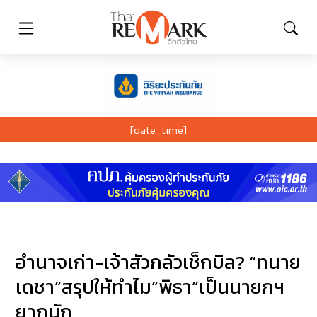
[date_time]
อำนาจเก่า-เจ้าสัวกลัวเช็กบิล? “ทนาย
เดชา”สรุปให้ทำไม”พิธา”เป็นนายกฯ
ยากนัก