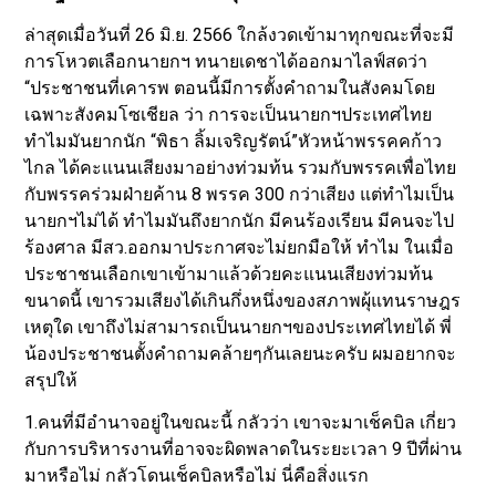
ล่าสุดเมื่อวันที่ 26 มิ.ย. 2566 ใกล้งวดเข้ามาทุกขณะที่จะมี
การโหวตเลือกนายกฯ​ ทนายเดชาได้ออกมาไลฟ์สด​ว่า
“ประชาชนที่เคารพ ตอนนี้มีการตั้งคำถามในสังคมโดย
เฉพาะสังคมโซเชียล ว่า การจะเป็นนายกฯประเทศไทย
ทำไมมันยากนัก “พิธา ลิ้มเจริญรัตน์”หัวหน้าพรรคคก้าว
ไกล ได้คะแนนเสียงมาอย่างท่วมท้น รวมกับพรรคเพื่อไทย
กับพรรคร่วมฝ่ายค้าน 8 พรรค 300 กว่าเสียง แต่ทำไมเป็น
นายกฯไม่ได้ ทำไมมันถึงยากนัก มีคนร้องเรียน มีคนจะไป
ร้องศาล มีสว.ออกมาประกาศจะไม่ยกมือให้ ทำไม ในเมื่อ
ประชาชนเลือกเขาเข้ามาแล้วด้วยคะแนนเสียงท่วมท้น
ขนาดนี้ เขารวมเสียงได้เกินกึ่งหนึ่งของสภาพผุ้แทนราษฎร
เหตุใด เขาถึงไม่สามารถเป็นนายกฯของประเทศไทยได้ พี่
น้องประชาชนตั้งคำถามคล้ายๆกันเลยนะครับ ผมอยากจะ
สรุปให้
1.คนที่มีอำนาจอยู่ในขณะนี้ กลัวว่า เขาจะมาเช็คบิล เกี่ยว
กับการบริหารงานที่อาจจะผิดพลาดในระยะเวลา 9 ปีที่ผ่าน
มาหรือไม่ กลัวโดนเช็คบิลหรือไม่ นี่คือสิ่งแรก