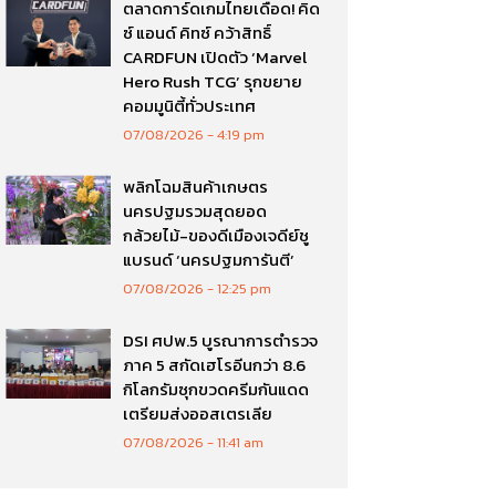
ตลาดการ์ดเกมไทยเดือด! คิด
ซ์ แอนด์ คิทซ์ คว้าสิทธิ์
CARDFUN เปิดตัว ‘Marvel
Hero Rush TCG’ รุกขยาย
คอมมูนิตี้ทั่วประเทศ
07/08/2026
4:19 pm
พลิกโฉมสินค้าเกษตร
นครปฐมรวมสุดยอด
กล้วยไม้-ของดีเมืองเจดีย์ชู
แบรนด์ ‘นครปฐมการันตี’
07/08/2026
12:25 pm
DSI ศปพ.5 บูรณาการตำรวจ
ภาค 5 สกัดเฮโรอีนกว่า 8.6
กิโลกรัมซุกขวดครีมกันแดด
เตรียมส่งออสเตรเลีย
07/08/2026
11:41 am