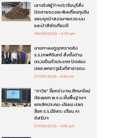
เอาจริง!ผู้ว่าฯปราจีนบุรีสั่ง
ปิดตายรง.ขยะพิษเถื่อนทุนจีน
ลอบรุกป่าสงวนฯแควระบบ
และป่าสียัดเกือบปี
08/08/2026
6:39 am
นายกฯลงดูจุดกราดยิง
ร.ร.เทพศิรินทร์ สั่งตั้งด่าน
ตรวจปืนทั่วประเทศ ปิดช่อง
ปชช.พกอาวุธในที่สาธารณะ
07/08/2026
8:18 pm
“ภาวิช” จี้ยกร่าง กม.ศึกษาใหม่
ต้องแยก พ.ร.บ.ขั้นพื้นฐานฯ
ยกเลิกประถม-มัธยม ปลด
ล็อก ร.ร.มีอิสระ เตือน AI
ดิสรัปฯ
07/08/2026
4:26 pm