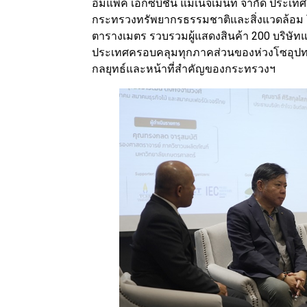
อิมแพ็ค เอ็กซิบิชั่น แมเนจเม้นท์ จํากัด ป
กระทรวงทรัพยากรธรรมชาติและสิ่งแวดล้อม โด
ตารางเมตร รวบรวมผู้แสดงสินค้า 200 บริษัท
ประเทศครอบคลุมทุกภาคส่วนของห่วงโซอุปทา
กลยุทธ์และหน้าที่สำคัญของกระทรวงฯ