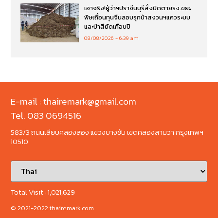
เอาจริง!ผู้ว่าฯปราจีนบุรีสั่งปิดตายรง.ขยะ
พิษเถื่อนทุนจีนลอบรุกป่าสงวนฯแควระบบ
และป่าสียัดเกือบปี
08/08/2026
6:39 am
E-mail : thairemark@gmail.com
Tel. 083 0694516
583/3 ถนนเลียบคลองสอง แขวงบางชัน เขตคลองสามวา กรุงเทพฯ
10510
Total Visit :
1,021,629
© 2021-2022 thairemark.com