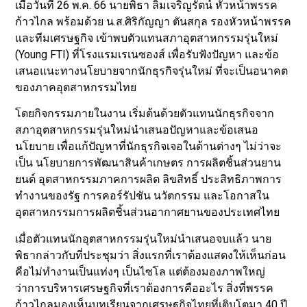
เมื่อวันที่ 26 พ.ค. 66 นายพิธา ลิ้มเจริญรัตน์ หัวหน้าพรรค
ก้าวไกล พร้อมด้วย น.ส.ศิริกัญญา ตันสกุล รองหัวหน้าพรรค
และทีมเศรษฐกิจ เข้าพบตัวแทนสภาอุตสาหกรรมรุ่นใหม่
(Young FTI) ที่โรงแรมเรเนซองส์ เพื่อรับฟังปัญหา และข้อ
เสนอแนะทางนโยบายจากนักธุรกิจรุ่นใหม่ ที่จะเป็นอนาคต
ของภาคอุตสาหกรรมไทย
โดยกิจกรรมภายในงาน เริ่มต้นด้วยตัวแทนนักธุรกิจจาก
สภาอุตสาหกรรมรุ่นใหม่นำเสนอปัญหาและข้อเสนอ
นโยบาย เพื่อแก้ปัญหาที่นักธุรกิจเจอในด้านต่างๆ ไม่ว่าจะ
เป็น นโยบายการพัฒนาสินค้าเกษตร การผลิตชิ้นส่วนยาน
ยนต์ อุตสาหกรรมภาคการผลิต ลิขสิทธิ์ ประสิทธิภาพการ
ทำงานของรัฐ การคอร์รัปชัน นวัตกรรม และโอกาสใน
อุตสาหกรรมการผลิตชิ้นส่วนอากาศยานของประเทศไทย
เมื่อตัวแทนนักอุตสาหกรรมรุ่นใหม่นำเสนอจบแล้ว นาย
พิธากล่าวกับที่ประชุมว่า สิ่งแรกที่เราต้องแสดงให้เห็นก่อน
คือไม่ทำงานเป็นแท่งๆ เป็นไซโล แต่ต้องมองภาพใหญ่
ว่าการบริหารเศรษฐกิจที่เราต้องการคืออะไร สิ่งที่พรรค
ก้าวไกลมองเห็นบทเรียนจากเศรษฐกิจไทยที่เติบโตมา 40 ปี