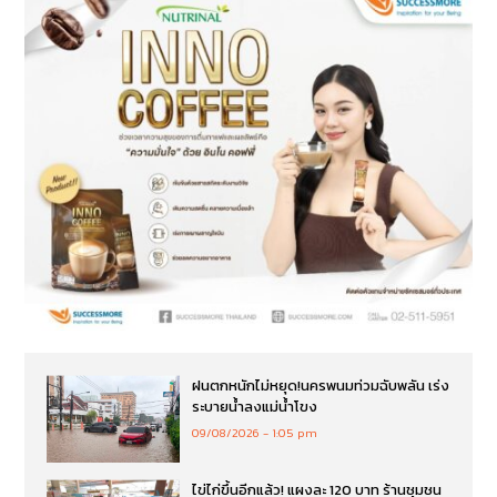
ฝนตกหนักไม่หยุด!นครพนมท่วมฉับพลัน เร่ง
ระบายน้ำลงแม่น้ำโขง
09/08/2026
1:05 pm
ไข่ไก่ขึ้นอีกแล้ว! แผงละ 120 บาท ร้านชุมชน