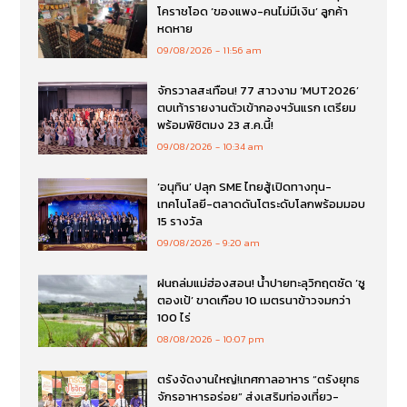
โคราชโอด ‘ของแพง-คนไม่มีเงิน’ ลูกค้า
หดหาย
09/08/2026
11:56 am
จักรวาลสะเทือน! 77 สาวงาม ‘MUT2026’
ตบเท้ารายงานตัวเข้ากองฯวันแรก เตรียม
พร้อมพิชิตมง 23 ส.ค.นี้!
09/08/2026
10:34 am
‘อนุทิน’ ปลุก SME ไทยสู้เปิดทางทุน-
เทคโนโลยี-ตลาดดันโตระดับโลกพร้อมมอบ
15 รางวัล
09/08/2026
9:20 am
ฝนถล่มแม่ฮ่องสอน! น้ำปายทะลุวิกฤตซัด ‘ซู
ตองเป้’ ขาดเกือบ 10 เมตรนาข้าวจมกว่า
100 ไร่
08/08/2026
10:07 pm
ตรังจัดงานใหญ่!เทศกาลอาหาร “ตรังยุทธ
จักรอาหารอร่อย” ส่งเสริมท่องเที่ยว-