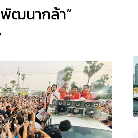
ติพัฒนากล้า”
a