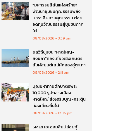
“มหกรรมสีสันแห่งศรัทธา
พัฒนาชุมชนคุณธรรมพลัง
บวร” สืบสานคุณธรรม ต่อย
อดทุนวัฒนธรรมสู่ชุมชนภาค
ใต้
08/08/2026
3:59 pm
ยลวิถีชุมชน “หาดใหญ่-
สงขลา”ท่องเที่ยวเชิงเกษตร
สัมผัสมนต์เสน่ห์คลองอู่ตะเภา
08/08/2026
2:11 pm
บุญมหาทานตักบาตรพระ
10,000 รูปกลางเมือง
หาดใหญ่ ส่งเสริมบุญ-กระตุ้น
ท่องเที่ยวถิ่นใต้
08/08/2026
12:36 pm
SMEs เฮ! ออมสินปล่อยกู้