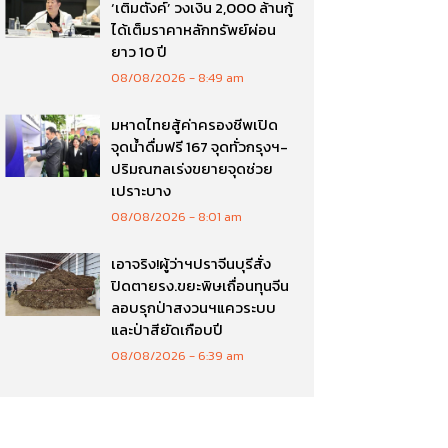
‘เติมตังค์’ วงเงิน 2,000 ล้านกู้
ได้เต็มราคาหลักทรัพย์ผ่อน
ยาว 10 ปี
08/08/2026
8:49 am
มหาดไทยสู้ค่าครองชีพเปิด
จุดน้ำดื่มฟรี 167 จุดทั่วกรุงฯ-
ปริมณฑลเร่งขยายจุดช่วย
เปราะบาง
08/08/2026
8:01 am
เอาจริง!ผู้ว่าฯปราจีนบุรีสั่ง
ปิดตายรง.ขยะพิษเถื่อนทุนจีน
ลอบรุกป่าสงวนฯแควระบบ
และป่าสียัดเกือบปี
08/08/2026
6:39 am