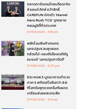
ตลาดการ์ดเกมไทยเดือด! คิด
ซ์ แอนด์ คิทซ์ คว้าสิทธิ์
CARDFUN เปิดตัว ‘Marvel
Hero Rush TCG’ รุกขยาย
คอมมูนิตี้ทั่วประเทศ
07/08/2026
4:19 pm
พลิกโฉมสินค้าเกษตร
นครปฐมรวมสุดยอด
กล้วยไม้-ของดีเมืองเจดีย์ชู
แบรนด์ ‘นครปฐมการันตี’
07/08/2026
12:25 pm
DSI ศปพ.5 บูรณาการตำรวจ
ภาค 5 สกัดเฮโรอีนกว่า 8.6
กิโลกรัมซุกขวดครีมกันแดด
เตรียมส่งออสเตรเลีย
07/08/2026
11:41 am