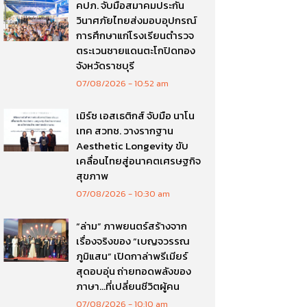
คปภ. จับมือสมาคมประกัน
วินาศภัยไทยส่งมอบอุปกรณ์
การศึกษาแก่โรงเรียนตำรวจ
ตระเวนชายแดนตะโกปิดทอง
จังหวัดราชบุรี
07/08/2026
10:52 am
เมิร์ซ เอสเธติกส์ จับมือ นาโน
เทค สวทช. วางรากฐาน
Aesthetic Longevity ขับ
เคลื่อนไทยสู่อนาคตเศรษฐกิจ
สุขภาพ
07/08/2026
10:30 am
“ล่าม” ภาพยนตร์สร้างจาก
เรื่องจริงของ “เบญจวรรณ
ภูมิแสน” เปิดกาล่าพรีเมียร์
สุดอบอุ่น ถ่ายทอดพลังของ
ภาษา…ที่เปลี่ยนชีวิตผู้คน
07/08/2026
10:10 am