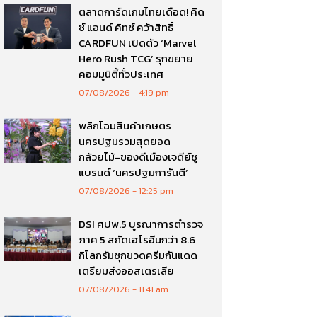
ตลาดการ์ดเกมไทยเดือด! คิด
ซ์ แอนด์ คิทซ์ คว้าสิทธิ์
CARDFUN เปิดตัว ‘Marvel
Hero Rush TCG’ รุกขยาย
คอมมูนิตี้ทั่วประเทศ
07/08/2026
4:19 pm
พลิกโฉมสินค้าเกษตร
นครปฐมรวมสุดยอด
กล้วยไม้-ของดีเมืองเจดีย์ชู
แบรนด์ ‘นครปฐมการันตี’
07/08/2026
12:25 pm
DSI ศปพ.5 บูรณาการตำรวจ
ภาค 5 สกัดเฮโรอีนกว่า 8.6
กิโลกรัมซุกขวดครีมกันแดด
เตรียมส่งออสเตรเลีย
07/08/2026
11:41 am