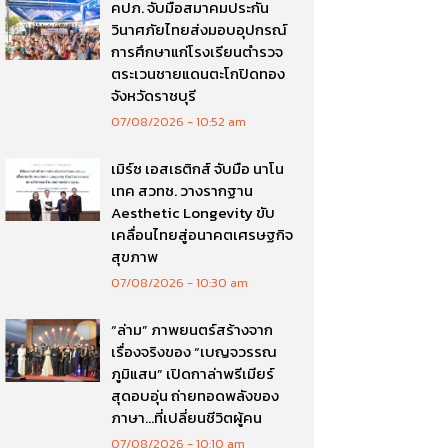
คปภ. จับมือสมาคมประกัน
วินาศภัยไทยส่งมอบอุปกรณ์
การศึกษาแก่โรงเรียนตำรวจ
ตระเวนชายแดนตะโกปิดทอง
จังหวัดราชบุรี
07/08/2026
10:52 am
เมิร์ซ เอสเธติกส์ จับมือ นาโน
เทค สวทช. วางรากฐาน
Aesthetic Longevity ขับ
เคลื่อนไทยสู่อนาคตเศรษฐกิจ
สุขภาพ
07/08/2026
10:30 am
“ล่าม” ภาพยนตร์สร้างจาก
เรื่องจริงของ “เบญจวรรณ
ภูมิแสน” เปิดกาล่าพรีเมียร์
สุดอบอุ่น ถ่ายทอดพลังของ
ภาษา…ที่เปลี่ยนชีวิตผู้คน
07/08/2026
10:10 am