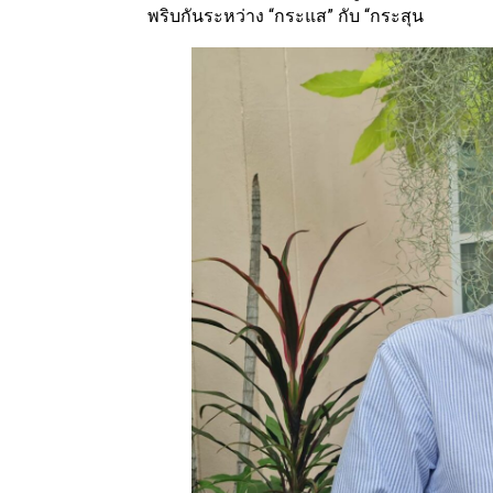
พริบกันระหว่าง “กระแส” กับ “กระสุน