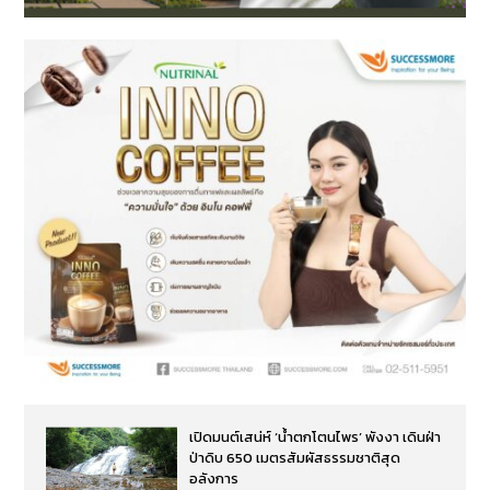
เปิดมนต์เสน่ห์ ‘น้ำตกโตนไพร’ พังงา เดินฝ่า
ป่าดิบ 650 เมตรสัมผัสธรรมชาติสุด
อลังการ