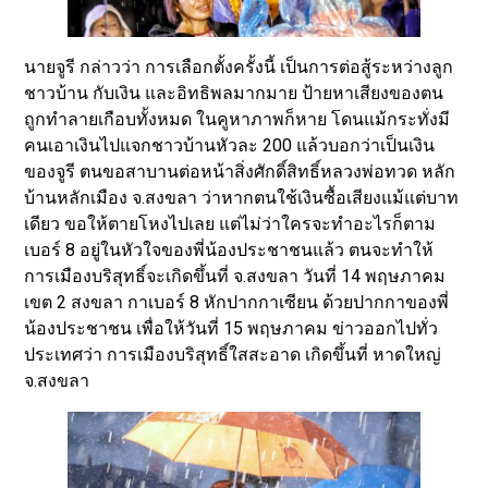
นายจูรี กล่าวว่า การเลือกตั้งครั้งนี้ เป็นการต่อสู้ระหว่างลูก
ชาวบ้าน กับเงิน และอิทธิพลมากมาย ป้ายหาเสียงของตน
ถูกทำลายเกือบทั้งหมด ในคูหาภาพก็หาย โดนแม้กระทั่งมี
คนเอาเงินไปแจกชาวบ้านหัวละ 200 แล้วบอกว่าเป็นเงิน
ของจูรี ตนขอสาบานต่อหน้าสิ่งศักดิ์สิทธิ์หลวงพ่อทวด หลัก
บ้านหลักเมือง จ.สงขลา ว่าหากตนใช้เงินซื้อเสียงแม้แต่บาท
เดียว ขอให้ตายโหงไปเลย แต่ไม่ว่าใครจะทำอะไรก็ตาม
เบอร์ 8 อยู่ในหัวใจของพี่น้องประชาชนแล้ว ตนจะทำให้
การเมืองบริสุทธิ์จะเกิดขึ้นที่ จ.สงขลา วันที่ 14 พฤษภาคม
เขต 2 สงขลา กาเบอร์ 8 หักปากกาเซียน ด้วยปากกาของพี่
น้องประชาชน เพื่อให้วันที่ 15 พฤษภาคม ข่าวออกไปทั่ว
ประเทศว่า การเมืองบริสุทธิ์ใสสะอาด เกิดขึ้นที่ หาดใหญ่
จ.สงขลา