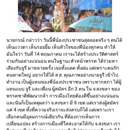
นายกรณ์ กล่าวว่า วันนี้พี่น้องประชาชนสุดยอดจริง ๆ ตนได้
เห็นแววตา เห็นรอยยิ้ม เห็นหัวใจของพี่น้องทุกคน ทำให้
มั่นใจว่า วันที่ 14 พฤษภาคม เราจะได้สร้างประวัติศาสตร์
ร่วมกันอย่างแน่นอน ตนในฐานะหัวหน้าพรรค ได้ร่วมหา
เสียงกับจูรี มาหลายครั้ง เจอทั้งแดด ทั้งฝน แต่เพราะตนรัก
คนหาดใหญ่ อยากให้ได้ ส.ส. คุณภาพอย่างนายจูรี เข้าไป
ทำงาน เป็นผู้แทนของพี่น้องประชาชน เพราะหากสภา ได้ผู้
แทนแบบ จูรี และเพื่อน ผู้สมัคร อีก 3 คน ใน จ.สงขลา ของ
พรรคชาติพัฒนากล้า การเมืองไทยต้องดีขึ้นอย่างแน่นอน
และนั่นก็เป็นเหตุผลว่า จ.สงขลา มี 9 เขต แต่เราส่งผู้สมัคร
แค่ 4 เขต ทั้งที่ความจริงเราจะส่งครบก็ได้ แต่เพราะเรา
เลือกคนมีอุดมการณ์เดียวกัน ที่ต้องการเห็นการ
เปลี่ยนแปลง สร้างการเมืองที่ใสสะอาดให้กับ จ.สงขลา เรา