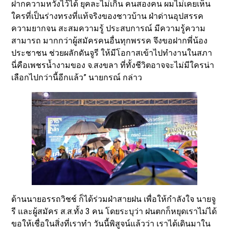
ฝากความหวังไว้ได้ ยุคละไม่เกิน คนสองคน ผมไม่เคยเห็น
ใครที่เป็นร่างทรงที่แท้จริงของชาวบ้าน ฝ่าด่านอุปสรรค
ความยากจน สะสมความรู้ ประสบการณ์ มีความรู้ความ
สามารถ มากกว่าผู้สมัครคนอื่นทุกพรรค จึงขอฝากพี่น้อง
ประชาชน ช่วยผลักดันจูรี ให้มีโอกาสเข้าไปทำงานในสภา
นี่คือเพชรน้ำงามของ จ.สงขลา ที่ทั้งชีวิตอาจจะไม่มีใครน่า
เลือกไปกว่านี้อีกแล้ว” นายกรณ์ กล่าว
ด้านนายอรรถวิชช์ ก็ได้ร่วมฝ่าสายฝน เพื่อให้กำลังใจ นายจู
รี และผู้สมัคร ส.ส.ทั้ง 3 คน โดยระบุว่า ฝนตกก็หยุดเราไม่ได้
ขอให้เชื่อในสิ่งที่เราทำ วันนี้พิสูจน์แล้วว่า เราได้เดินมาใน