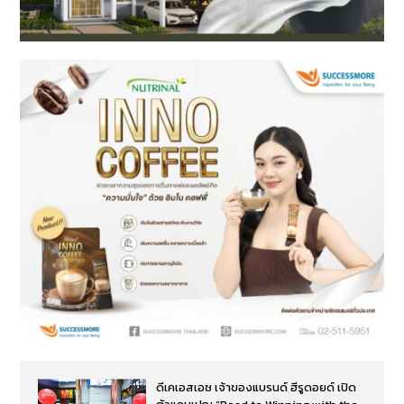
ดีเคเอสเอช เจ้าของแบรนด์ ฮีรูดอยด์ เปิด