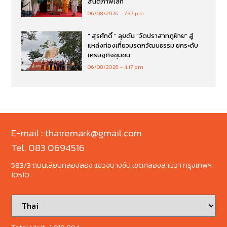
สันติภาพโลก
06/08/2026
7:37 pm
“ สุรศักดิ์ ” ลุยดัน “วัดปราสาทภูฝ้าย” สู่
แหล่งท่องเที่ยวมรดกวัฒนธรรม ยกระดับ
เศรษฐกิจชุมชน
06/08/2026
4:17 pm
E-mail : thairemark@gmail.com
Tel. 083 0694516
583/3 ถนนเลียบคลองสอง แขวงบางชัน เขตคลองสามวา กรุงเทพฯ
10510