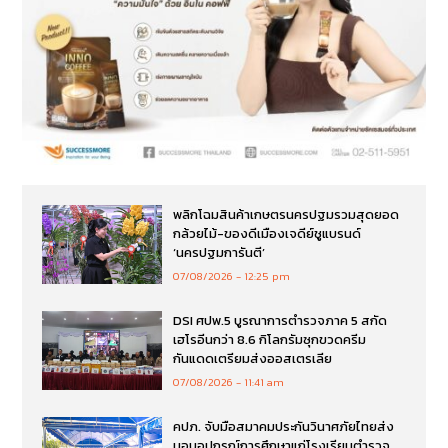
พลิกโฉมสินค้าเกษตรนครปฐมรวมสุดยอด
กล้วยไม้-ของดีเมืองเจดีย์ชูแบรนด์
‘นครปฐมการันตี’
07/08/2026
12:25 pm
DSI ศปพ.5 บูรณาการตำรวจภาค 5 สกัด
เฮโรอีนกว่า 8.6 กิโลกรัมซุกขวดครีม
กันแดดเตรียมส่งออสเตรเลีย
07/08/2026
11:41 am
คปภ. จับมือสมาคมประกันวินาศภัยไทยส่ง
มอบอุปกรณ์การศึกษาแก่โรงเรียนตำรวจ