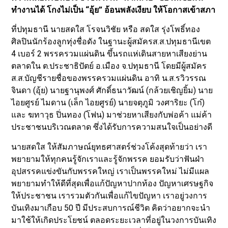
ทำงานได้ โกงไม่เป็น “อุ้ย” อ้อนพลังเงียบ ให้โอกาสเข้าสภา
ที่ปทุมธานี นายสดใส โรจนวิชัย หรือ สดใส รุ่งโพธิ์ทอง
ศิลปินนักร้องลูกทุ่งชื่อดัง ในฐานะผู้สมัครส.ส.ปทุมธานีเขต
4 เบอร์ 2 พรรครวมแผ่นดิน ขึ้นรถแห่เดินสายหาเสียงย่าน
ตลาดใน ต.ประชาธิปัตย์ อ.เมือง จ.ปทุมธานี โดยมีผู้สมัคร
ส.ส.บัญชีรายชื่อของพรรครวมแผ่นดิน อาทิ น.ส.รวิวรรณ
จินดา (อุ้ย) นายฐานุพงศ์ ศักดิ์ธนาวัฒน์ (กล้วยเชิญยิ้ม) นาย
ไอยศูรย์ ไมดาน (เล็ก ไอยศูรย์) นายจตุภูมิ วงศาริยะ (โก๋)
และ ฆทาวุธ ปิ่นทอง (โฟน) มาช่วยหาเสียงกับพ่อค้า แม่ค้า
ประชาชนบริเวณตลาด ซึ่งได้รับการความสนใจเป็นอย่างดี
นายสดใส ให้สัมภาษณ์ยุทธศาสตร์ช่วงโค้งสุดท้ายว่า เรา
พยายามให้ทุกคนรู้จักเราและรู้จักพรรค ยอมรับว่าฟันฝ่า
อุปสรรคแข่งขันกับพรรคใหญ่ เราเป็นพรรคใหม่ ไม่มีแผล
พยายามทำให้ดีที่สุดเพื่อแก้ปัญหาปากท้อง ปัญหาเศรษฐกิจ
ให้ประชาชน เรารวมตัวกันเพื่อแก้ไขปัญหา เราอยู่วงการ
บันเทิงมาเกือบ 50 ปี มีประสบการณ์ชีวิต คิดว่าอยากจะนำ
มาใช้ให้เกิดประโยชน์ ตลอดระยะเวลาที่อยู่ในวงการบันเทิง