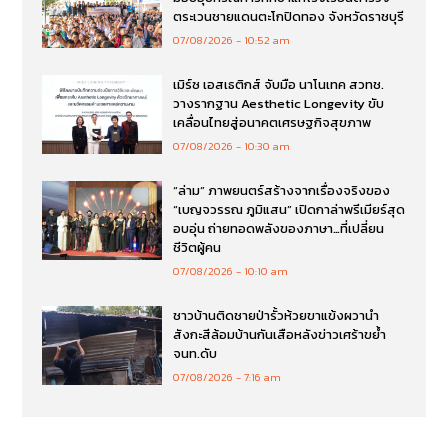
ตระเวนชายแดนตะโกปิดทอง จังหวัดราชบุรี
07/08/2026
10:52 am
เมิร์ซ เอสเธติกส์ จับมือ นาโนเทค สวทช.
วางรากฐาน Aesthetic Longevity ขับ
เคลื่อนไทยสู่อนาคตเศรษฐกิจสุขภาพ
07/08/2026
10:30 am
“ล่าม” ภาพยนตร์สร้างจากเรื่องจริงของ
“เบญจวรรณ ภูมิแสน” เปิดกาล่าพรีเมียร์สุด
อบอุ่น ถ่ายทอดพลังของภาษา…ที่เปลี่ยน
ชีวิตผู้คน
07/08/2026
10:10 am
ชาวบ้านติดชายป่ารั้วห้วยขาแข้งผวานำ
สังกะสีล้อมบ้านกันเสือหลังข่าวเศร้าขย้ำ
จนท.ดับ
07/08/2026
7:16 am