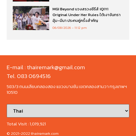
MGI Beyond บวงสรวงซีรีส์ iQIYI
Original Under Her Rules ใต้เงาจันทรา
อุ้ม–มีนา ประกบคู่ครั้งสำคัญ
06/08/2026
11:12 pm
E-mail : thairemark@gmail.com
Tel. 083 0694516
583/3 ถนนเลียบคลองสอง แขวงบางชัน เขตคลองสามวา กรุงเทพฯ
10510
Total Visit :
1,019,921
© 2021-2022 thairemark.com